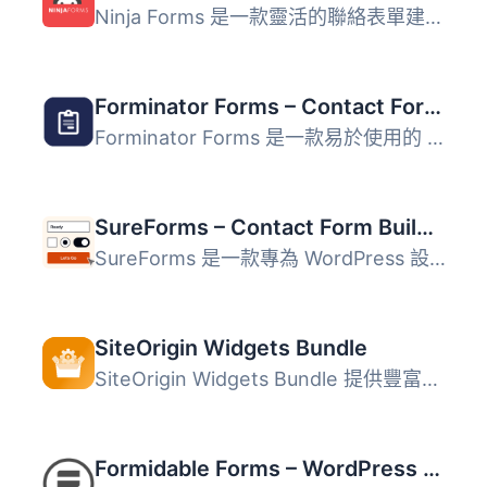
Ninja Forms 是一款靈活的聯絡表單建構器，適合各種規模的企...
Forminator Forms – Contact Form, Payment Form & Custom Form Builder
Forminator Forms 是一款易於使用的 WordPress 表單建立外掛...
SureForms – Contact Form Builder, AI Forms, Payment Form, Survey & Quiz
SureForms 是一款專為 WordPress 設計的 AI 表單生成器，能將...
SiteOrigin Widgets Bundle
SiteOrigin Widgets Bundle 提供豐富的網站元件集合，包含按...
Formidable Forms – WordPress Form Builder for Contact Forms, Calculators, Quizzes & More