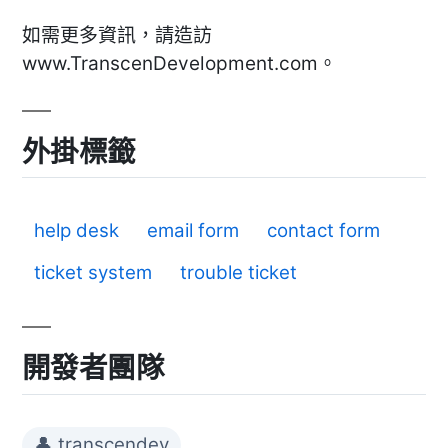
如需更多資訊，請造訪
www.TranscenDevelopment.com。
外掛標籤
help desk
email form
contact form
ticket system
trouble ticket
開發者團隊
👤 transcendev