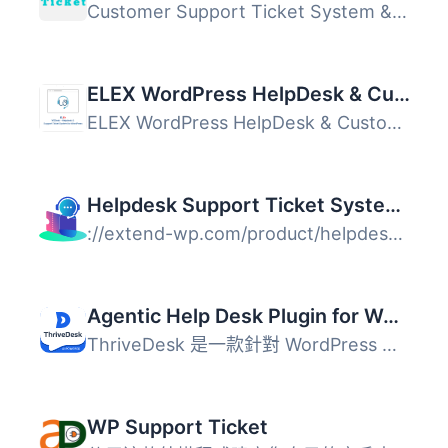
Customer Support Ticket System & Helpdesk 是一款讓您...
ELEX WordPress HelpDesk & Customer Ticketing System
ELEX WordPress HelpDesk & Customer Ticketing System ...
Helpdesk Support Ticket System for WooCommerce
://extend-wp.com/product/helpdesk-support-ticket-system-w...
Agentic Help Desk Plugin for WordPress – Live Chat, AI Chatbot & Ticketing – ThriveDesk
ThriveDesk 是一款針對 WordPress 的客戶支援外掛，提供即時...
WP Support Ticket