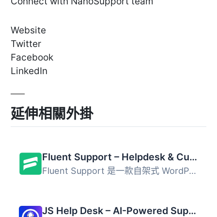
Connect with NanoSupport team
Website
Twitter
Facebook
LinkedIn
延伸相關外掛
Fluent Support – Helpdesk & Customer Support Ticket System
Fluent Support 是一款自架式 WordPress 客服工單系統外掛，...
JS Help Desk – AI-Powered Support & Ticketing System