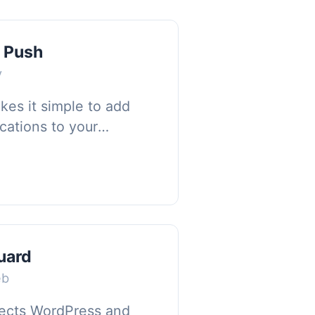
y Push
y
kes it simple to add
cations to your
out writing code., All
tsNotify acc...
uard
eb
tects WordPress and