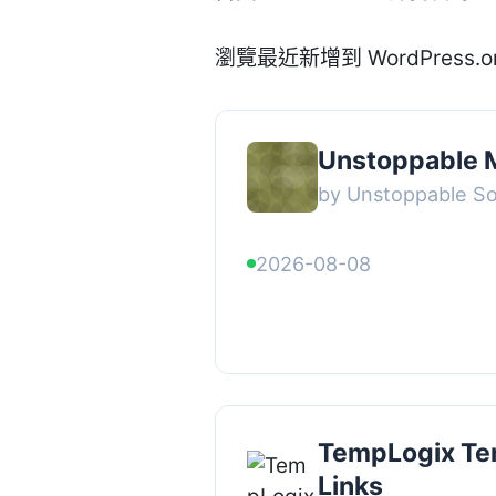
瀏覽最近新增到 WordPress.
Unstoppable M
by Unstoppable So
2026-08-08
TempLogix Te
Links