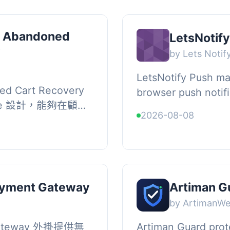
 Abandoned
LetsNotif
y
by Lets Notif
LetsNotify Push ma
d Cart Recovery
browser push notifi
ce 設計，能夠在顧客
WordPress site with
2026-08-08
，並在他們未完成結
you need is your Le
助商家挽回...
Payment Gateway
Artiman G
by ArtimanW
 Gateway 外掛提供無
Artiman Guard pro