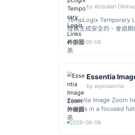
by Abdullah Dilsha
TempLogix Temporary 
理員生成安全的、會過期
使用者角色、時間限制和
2026-08-08
此外掛專為需要提供臨時存
Essentia Ima
by wpessentia
Essentia Image Zoom hel
images in a focused full
stores, portfolios, prod
2026-08-08
visual landing pages,...