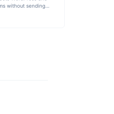
s without sending
curity reports to an
rotection layers ...