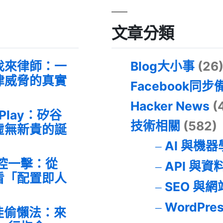
文章分類
找來律師：一
Blog大小事
(26
律威脅的真實
Facebook同步
Hacker News
(
 Play：矽谷
技術相關
(582)
虛無新貴的誕
AI 與機
失控一擊：從
API 與資
事件看「配置即人
SEO 與
WordPre
最佳偷懶法：來