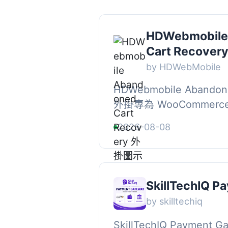
HDWebmobile
Cart Recover
by HDWebMobile
HDWebmobile Abandone
外掛專為 WooCommer
輸入電子郵件時即時捕捉
2026-08-08
帳時自動發送恢復郵件，幫
SkillTechIQ 
by skilltechiq
SkillTechIQ Payment