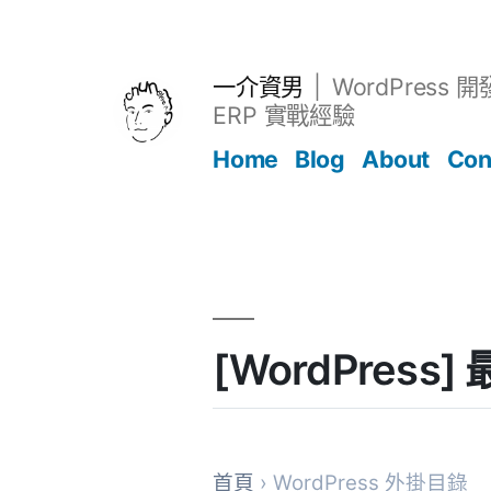
跳
至
主
一介資男
WordPress 
要
ERP 實戰經驗
內
Home
Blog
About
Con
容
文章
[WordPres
首頁
› WordPress 外掛目錄