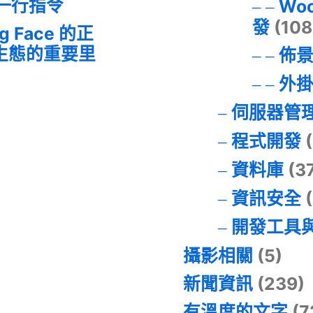
的一行指令
Wo
發
(108
ng Face 的正
I 生態的重要里
佈
外
伺服器管
程式開發
(
資料庫
(3
資訊安全
(
開發工具
攝影相關
(5)
新聞資訊
(239)
有溫度的文字
(7