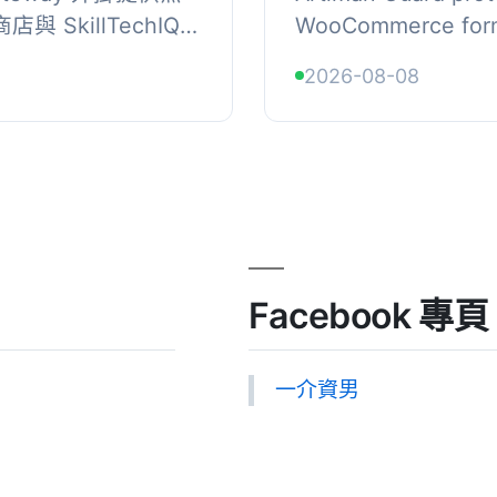
與 SkillTechIQ
WooCommerce form
能夠安全地接受與處理
CAPTCHA data or se
2026-08-08
帳體驗...
external service., P
Facebook 專頁
一介資男