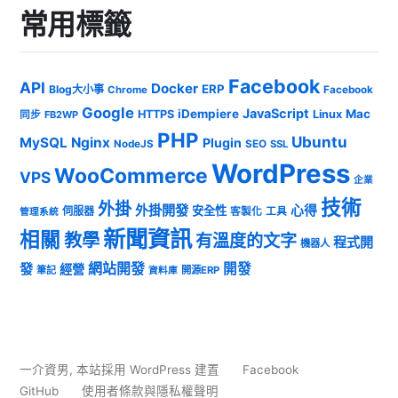
常用標籤
Facebook
API
Docker
ERP
Blog大小事
Chrome
Facebook
Google
JavaScript
iDempiere
Mac
HTTPS
Linux
同步
FB2WP
PHP
Ubuntu
MySQL
Nginx
Plugin
NodeJS
SEO
SSL
WordPress
WooCommerce
VPS
企業
技術
外掛
外掛開發
心得
安全性
伺服器
客製化
工具
管理系統
新聞資訊
相關
教學
有溫度的文字
程式開
機器人
發
網站開發
開發
經營
筆記
開源ERP
資料庫
一介資男
,
本站採用 WordPress 建置
Facebook
GitHub
使用者條款與隱私權聲明