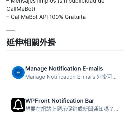
– Mensajes limpios (sin publicidad de
CallMeBot)
– CallMeBot API 100% Gratuita
延伸相關外掛
Manage Notification E-mails
Manage Notification E-mails 外掛可讓使用者輕鬆管理 WordPr...
WPFront Notification Bar
想要在網站上顯示促銷或新聞通知嗎？WPFront Notification Ba...