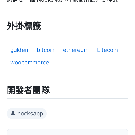
外掛標籤
gulden
bitcoin
ethereum
Litecoin
woocommerce
開發者團隊
👤 nocksapp