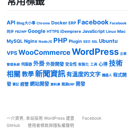
常用標籤
Facebook
API
Docker
ERP
Blog大小事
Chrome
Facebook
Google
JavaScript
iDempiere
Mac
HTTPS
Linux
同步
FB2WP
PHP
Ubuntu
MySQL
Nginx
Plugin
NodeJS
SEO
SSL
WordPress
WooCommerce
VPS
企業
技術
外掛
外掛開發
心得
安全性
伺服器
客製化
工具
管理系統
新聞資訊
相關
教學
有溫度的文字
程式開
機器人
發
網站開發
開發
經營
筆記
開源ERP
資料庫
一介資男
,
本站採用 WordPress 建置
Facebook
GitHub
使用者條款與隱私權聲明