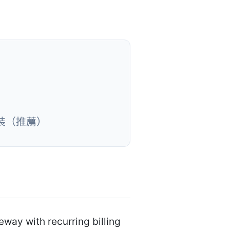
裝（推薦）
way with recurring billing