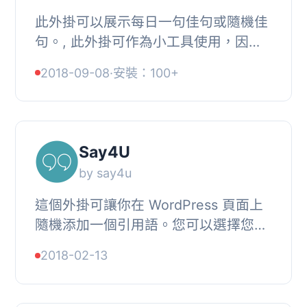
此外掛可以展示每日一句佳句或隨機佳
句。, 此外掛可作為小工具使用，因此
安裝簡單。安裝完外掛後，您將擁有兩
2018-09-08
·
安裝：100+
個小工具：「每日佳句」和「隨機佳
句」。, 您也...
Say4U
by say4u
這個外掛可讓你在 WordPress 頁面上
隨機添加一個引用語。您可以選擇您想
要的類別 - 藝術引用、美麗引用、友誼
2018-02-13
引用、未來引用、幸福引用、希望引
用、啟發引用...