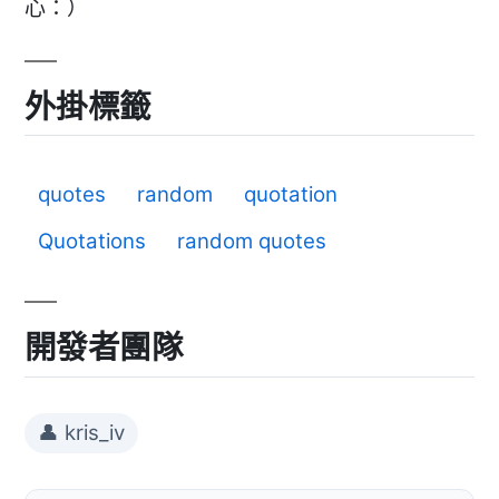
心：）
外掛標籤
quotes
random
quotation
Quotations
random quotes
開發者團隊
👤 kris_iv