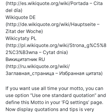
(http://es.wikiquote.org/wiki/Portada – Cita
del día)
Wikiquote DE
(http://de.wikiquote.org/wiki/Hauptseite –
Zitat der Woche)
Wikicytaty PL
(http://pl.wikiquote.org/wiki/Strona_g%C5%8
2%C3%B3wna – Cytat dnia)
Викицитатник RU
(http://ru.wikiquote.org/wiki/
Заглавная_страница – Избранная цитата)
If you want use all time your motto, you can
use option “Use one standard quotation” and
define this Motto in your ‘FQ settings’ page.
Now display quotations and tips is very