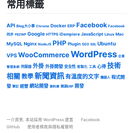
常用標籤
Facebook
API
Docker
ERP
Blog大小事
Chrome
Facebook
Google
JavaScript
iDempiere
Mac
HTTPS
Linux
同步
FB2WP
PHP
Ubuntu
MySQL
Nginx
Plugin
NodeJS
SEO
SSL
WordPress
WooCommerce
VPS
企業
技術
外掛
外掛開發
心得
安全性
伺服器
客製化
工具
管理系統
新聞資訊
相關
教學
有溫度的文字
程式開
機器人
發
網站開發
開發
經營
筆記
開源ERP
資料庫
一介資男
,
本站採用 WordPress 建置
Facebook
GitHub
使用者條款與隱私權聲明