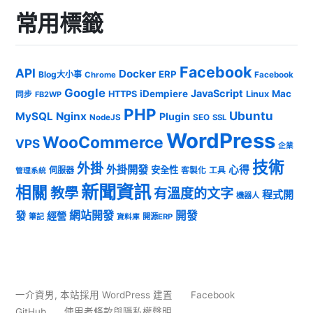
常用標籤
Facebook
API
Docker
ERP
Blog大小事
Chrome
Facebook
Google
JavaScript
iDempiere
Mac
HTTPS
Linux
同步
FB2WP
PHP
Ubuntu
MySQL
Nginx
Plugin
NodeJS
SEO
SSL
WordPress
WooCommerce
VPS
企業
技術
外掛
外掛開發
心得
安全性
伺服器
客製化
工具
管理系統
新聞資訊
相關
教學
有溫度的文字
程式開
機器人
發
網站開發
開發
經營
筆記
開源ERP
資料庫
一介資男
,
本站採用 WordPress 建置
Facebook
GitHub
使用者條款與隱私權聲明