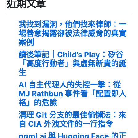
近期文章
我找到漏洞，他們找來律師：一
場善意揭露卻被法律威脅的真實
案例
讀後筆記｜Child’s Play：矽谷
「高度行動者」與虛無新貴的誕
生
AI 自主代理人的失控一擊：從
MJ Rathbun 事件看「配置即人
格」的危險
清理 Git 分支的最佳偷懶法：來
自 CIA 外洩文件的一行指令
ggml.ai 與 Hugging Face 的正