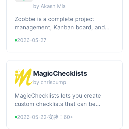
by Akash Mia
Zoobbe is a complete project
management, Kanban board, and
task management plugin for
2026-05-27
WordPress. A modern, drag-and-
drop work management tool built...
MagicChecklists
by chrispump
MagicChecklists lets you create
custom checklists that can be
accessed from anywhere on your
2026-05-22
·
安裝：60+
WordPress site. Use them for