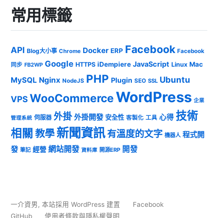
常用標籤
Facebook
API
Docker
ERP
Blog大小事
Chrome
Facebook
Google
JavaScript
iDempiere
Mac
HTTPS
Linux
同步
FB2WP
PHP
Ubuntu
MySQL
Nginx
Plugin
NodeJS
SEO
SSL
WordPress
WooCommerce
VPS
企業
技術
外掛
外掛開發
心得
安全性
伺服器
客製化
工具
管理系統
新聞資訊
相關
教學
有溫度的文字
程式開
機器人
發
網站開發
開發
經營
筆記
開源ERP
資料庫
一介資男
,
本站採用 WordPress 建置
Facebook
GitHub
使用者條款與隱私權聲明