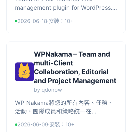
management plugin for WordPress.
It provides a clean, fast React-
2026-06-18
·
安裝：10+
powered SPA that lets your team
manage work without ...
WPNakama – Team and
multi-Client
Collaboration, Editorial
and Project Management
by qdonow
WP Nakama將您的所有內容、任務、
活動、團隊成員和策略統一在
WordPress儀表板上。WPNakama可
2026-06-09
·
安裝：10+
以幫助WordPress設計團隊、開發團