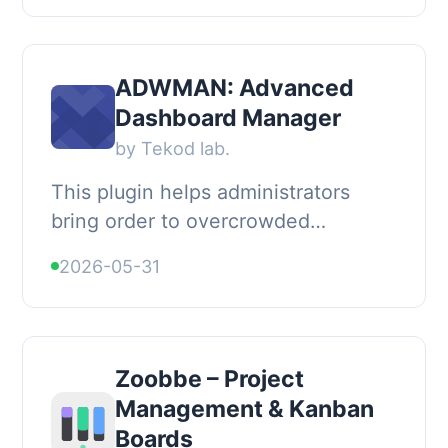
隊、行銷團隊、編輯團隊等在Word...
ADWMAN: Advanced
Dashboard Manager
by Tekod lab.
This plugin helps administrators
bring order to overcrowded
WordPress dashboards by grouping
2026-05-31
widgets into separate dashboard
pages., Each user can ...
Zoobbe – Project
Management & Kanban
Boards