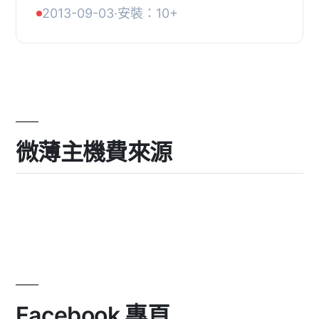
狀態中移動文章，為雜誌、報紙和博客
2013-09-03
·
安裝：10+
提供了增強管理功能。, 完全整合, ·
Kanpress 與...
微薄主機費來源
Facebook 專頁