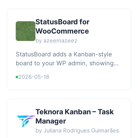
onboarding, task manageme...
StatusBoard for
WooCommerce
by azeemazeez
StatusBoard adds a Kanban-style
board to your WP admin, showing
WooCommerce orders grouped by
2026-05-18
status column. Columns are
generated dynamically from...
Teknora Kanban – Task
Manager
by Juliana Rodrigues Guimarães