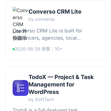
Converso CRM Lite
by converso
Converso CRM Lite is built for
freelancers, agencies, local
businesses, and small teams that
2026-06-26
·
安裝：10+
need a simple CRM directly inside
WordPress., The plug...
TodoX — Project & Task
Management for
WordPress
by SoftTent
TodoX is a full-featured task