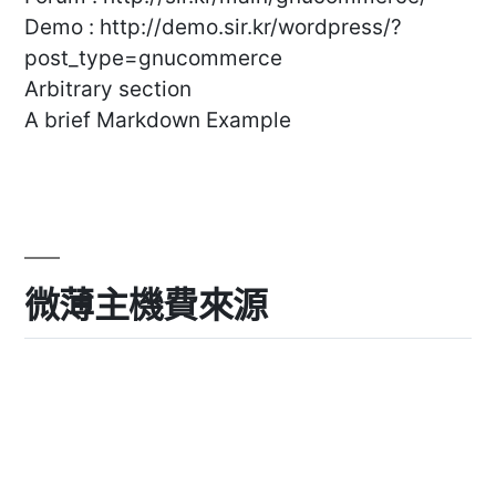
Demo : http://demo.sir.kr/wordpress/?
post_type=gnucommerce
Arbitrary section
A brief Markdown Example
微薄主機費來源