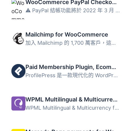
WooCommerce PayPal Checkout Payment Gateway
⚠️ PayPal 結帳功能將於 2022 年 3 月 1 日停止支援，外掛的...
Mailchimp for WooCommerce
加入 Mailchimp 的 1,700 萬客戶，這是全球最大的行銷自動化...
Paid Membership Plugin, Ecommerce, User Registration Form, Login Form, User Profile & Restrict Content – ProfilePress
ProfilePress 是一款現代化的 WordPress 會員外掛，專為電子...
WPML Multilingual & Multicurrency for WooCommerce
WPML Multilingual & Multicurrency for WooCommerce 是...