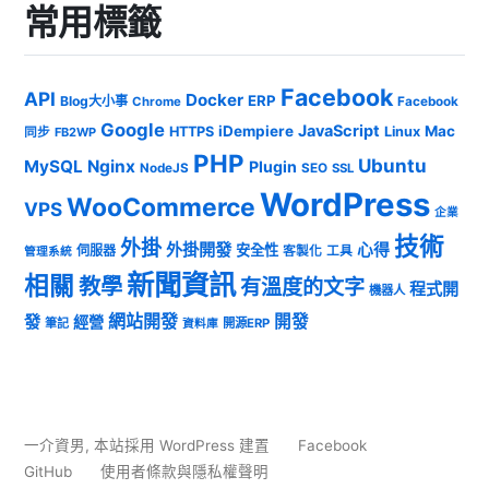
常用標籤
Facebook
API
Docker
ERP
Blog大小事
Chrome
Facebook
Google
JavaScript
iDempiere
Mac
HTTPS
Linux
同步
FB2WP
PHP
Ubuntu
MySQL
Nginx
Plugin
NodeJS
SEO
SSL
WordPress
WooCommerce
VPS
企業
技術
外掛
外掛開發
心得
安全性
伺服器
客製化
工具
管理系統
新聞資訊
相關
教學
有溫度的文字
程式開
機器人
發
網站開發
開發
經營
筆記
開源ERP
資料庫
一介資男
,
本站採用 WordPress 建置
Facebook
GitHub
使用者條款與隱私權聲明