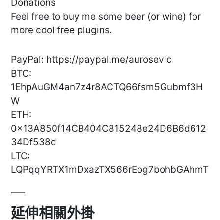
Donations
Feel free to buy me some beer (or wine) for
more cool free plugins.
PayPal: https://paypal.me/aurosevic
BTC:
1EhpAuGM4an7z4r8ACTQ66fsm5Gubmf3H
W
ETH:
0x13A850f14CB404C815248e24D6B6d612
34Df538d
LTC:
LQPqqYRTX1mDxazTX566rEog7bohbGAhmT
延伸相關外掛