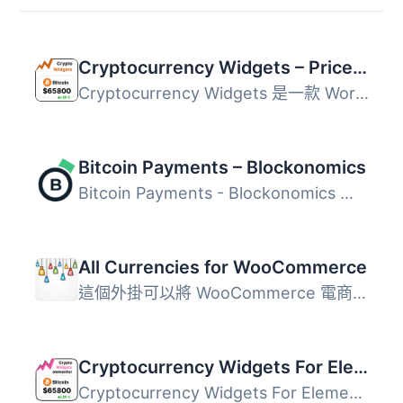
Cryptocurrency Widgets – Price Ticker & Coins List
Cryptocurrency Widgets 是一款 WordPress 外掛，可在網站上...
Bitcoin Payments – Blockonomics
Bitcoin Payments - Blockonomics 是一款專為 WooCommerce 網...
All Currencies for WooCommerce
這個外掛可以將 WooCommerce 電商外掛擴充，新增所有國際貨幣...
Cryptocurrency Widgets For Elementor
Cryptocurrency Widgets For Elementor 是一款強大的 Element...