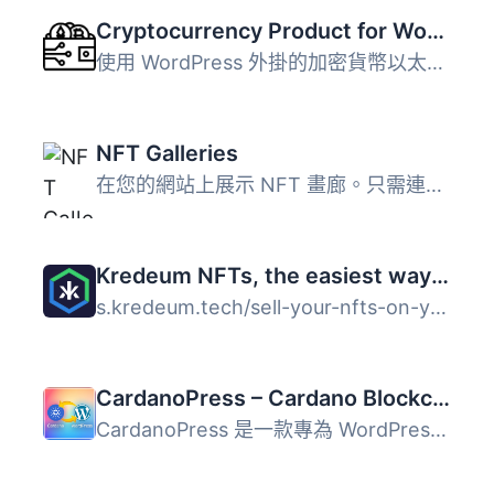
Cryptocurrency Product for WooCommerce
使用 WordPress 外掛的加密貨幣以太幣 Crypto WooCommerce，...
NFT Galleries
在您的網站上展示 NFT 畫廊。只需連接您的錢包，自定義設計，...
Kredeum NFTs, the easiest way to sell your NFTs directly on your WordPress site
s.kredeum.tech/sell-your-nfts-on-your-sites. WordPress ...
CardanoPress – Cardano Blockchain Integration for WordPress
CardanoPress 是一款專為 WordPress 設計的外掛，透過 Blockf...