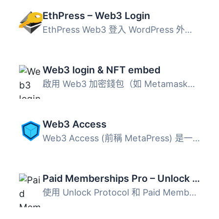
EthPress – Web3 Login
EthPress Web3 登入 WordPress 外掛增加了連接加密貨幣錢包的...
Web3 login & NFT embed
啟用 Web3 加密錢包（如 Metamask、WalletConnect 或 Torus）...
Web3 Access
Web3 Access (前稱 MetaPress) 是一個 WordPress 網站的 web3...
Paid Memberships Pro – Unlock Protocol Integration
使用 Unlock Protocol 和 Paid Memberships Pro 提供 NFT 會...