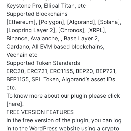
Keystone Pro, Ellipal Titan, etc
Supported Blockchains
[Ethereum], [Polygon], [Algorand], [Solana],
[Loopring Layer 2], [Chronos], [XRPL],
Binance, Avalanche, , Base Layer 2,
Cardano, All EVM based blockchains,
Vechain etc
Supported Token Standards
ERC20, ERC721, ERC1155, BEP20, BEP721,
BEP1155, SPL Token, Algorand’s asset IDs
etc.
To know more about our plugin please click
[here].
FREE VERSION FEATURES
In the free version of the plugin, you can log
in to the WordPress website using a crypto