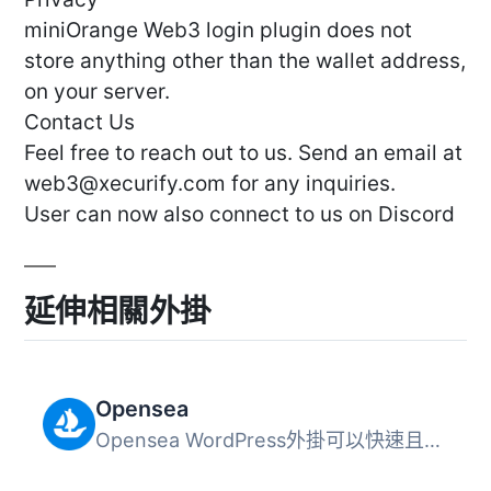
miniOrange Web3 login plugin does not
store anything other than the wallet address,
on your server.
Contact Us
Feel free to reach out to us. Send an email at
web3@xecurify.com
for any inquiries.
User can now also connect to us on Discord
延伸相關外掛
Opensea
Opensea WordPress外掛可以快速且輕鬆地在網站任何位置嵌入單...