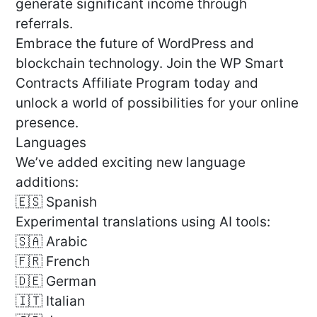
generate significant income through
referrals.
Embrace the future of WordPress and
blockchain technology. Join the WP Smart
Contracts Affiliate Program today and
unlock a world of possibilities for your online
presence.
Languages
We’ve added exciting new language
additions:
🇪🇸 Spanish
Experimental translations using AI tools:
🇸🇦 Arabic
🇫🇷 French
🇩🇪 German
🇮🇹 Italian