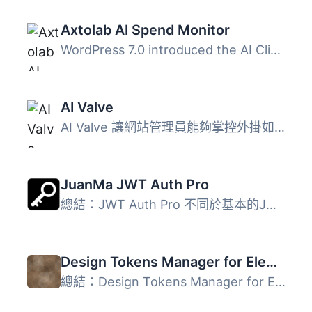
Axtolab AI Spend Monitor
WordPress 7.0 introduced the AI Client and the Connectors...
AI Valve
AI Valve 讓網站管理員能夠掌控外掛如何使用內建的 WordPress...
JuanMa JWT Auth Pro
總結：JWT Auth Pro 不同於基本的JWT插件，它採用了現代的OAu...
Design Tokens Manager for Elementor
總結：Design Tokens Manager for Elementor 讓您完全掌控 El...