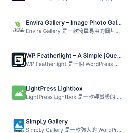
Envira Gallery – Image Photo Gallery, Albums, Video Gallery, Slideshows & More
Envira Gallery 是一款簡單易用的圖片相簿外掛，讓使用者能快...
WP Featherlight – A Simple jQuery Lightbox
WP Featherlight 是一個 WordPress 外掛，可為您的WordPress ...
LightPress Lightbox
LightPress Lightbox 是一款輕量級的 WordPress 外掛，能夠為...
SimpLy Gallery
SimpLy Gallery 是一款強大的 WordPress 外掛，專為建立響應...