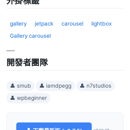
外掛標籤
gallery
jetpack
carousel
lightbox
Gallery carousel
開發者團隊
👤 smub
👤 iamdpegg
👤 n7studios
👤 wpbeginner