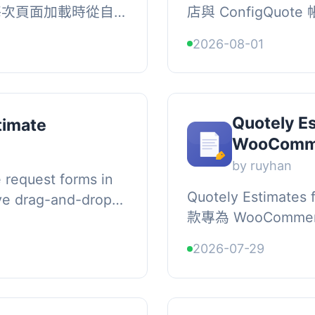
能在每次頁面加載時從自
店與 ConfigQuo
則名言。使用者可透
置複雜或自訂產品，
2026-08-01
立即啟用...
定價格商品加入購物車。,
Quotely Es
timate
WooComm
by ruyhan
e request forms in
Quotely Estimate
ive drag-and-drop
款專為 WooComm
price estimates,
端介面讓顧客搜尋產
2026-07-29
下載 PDF 報價。所