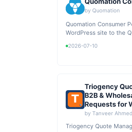
Quomation Co
by Quomation
Quomation Consumer Po
WordPress site to the 
quote widget service. 
2026-07-10
ID once in the plugin set
Triogency Quo
B2B & Wholesa
Requests fo
by Tanveer Ahme
Triogency Quote Manag