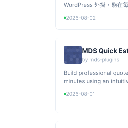
WordPress 外掛，
訂資料庫表中隨機顯示一
2026-08-02
過控制台輕鬆管理名言，並
MDS Quick Es
by mds-plugins
Build professional quot
minutes using an intuit
builder. Display instant 
2026-08-01
create conditional fie...