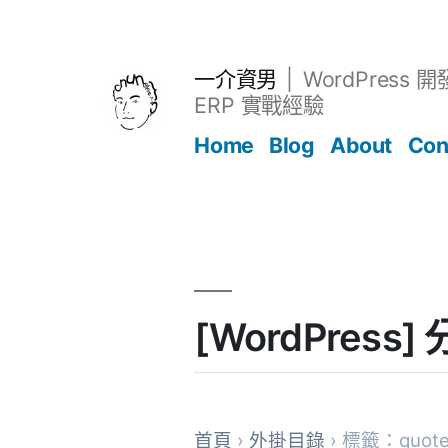
跳
至
主
一介資男
WordPress 
要
ERP 實戰經驗
內
Home
Blog
About
Con
容
文章
[WordPres
首頁
›
外掛目錄
› 標籤：quot