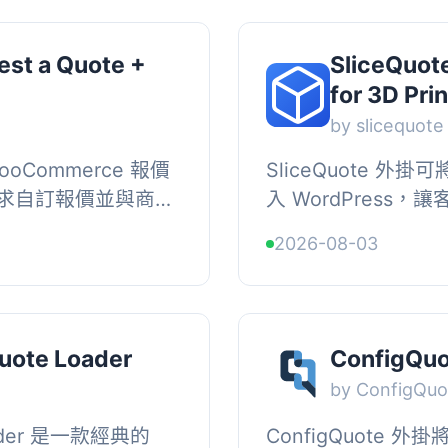
st a Quote +
SliceQuote
for 3D Pri
by slicequote
ooCommerce 報價
SliceQuote 
求自訂報價並與商店
入 WordPress，
商店、批發供應商及任
OBJ 檔案，選擇
2026-08-03
merce ...
價格，包括訂購和付款。,
uote Loader
ConfigQu
by ConfigQuo
oader 是一款經典的
ConfigQuote 外掛