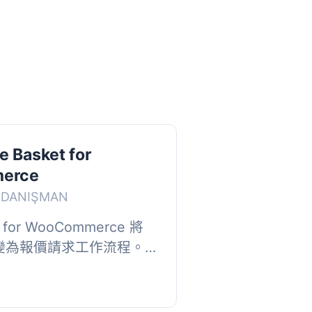
e Basket for
erce
m DANIŞMAN
t for WooCommerce 將
 轉變為報價請求工作流程。
報價籃，發送詢問，並由
定價、批發詢價...