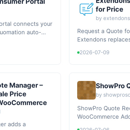
Extendons
nsumer Portal
for Price
by extendon
rtal connects your
Request a Quote 
Quomation auto-
Extendons replace
Enter your Agency
flow with a flexibl
tings...
2026-07-09
works for wholesale
te Manager –
ShowPro Q
le Price
by showpros
r WooCommerce
ShowPro Quote Req
d
WooCommerce Add t
er adds a
quote request form
2026-07-06