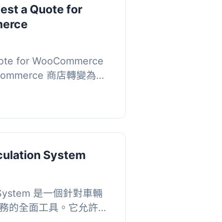
st a Quote for
erce
ote for WooCommerce
ommerce 商店轉變為報
輕鬆添加產品至報價清單
供專屬的報價付...
culation System
h
ion System 是一個針對車輛
務的全面工具。它允許客
日薪請求報價，並提供靈