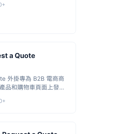
0+
點選擇。...
st a Quote
Quote 外掛專為 B2B 電商商
產品和購物車頁面上發送
外掛能提升商店的性能與
0+
價格購買...