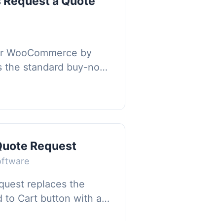
 Request a Quote
s
for WooCommerce by
s the standard buy-now
e quoting system that
 stores, B2B...
uote Request
oftware
uest replaces the
o Cart button with a
 on any product. The