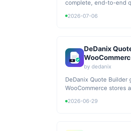
complete, end-to-end q
system built for B2B an
2026-07-06
WooCommerce stores. In
liste...
DeDanix Quote
WooCommerc
by dedanix
DeDanix Quote Builder 
WooCommerce stores a
quotation, workflow wit
2026-06-29
customers to assemble 
plain, ...