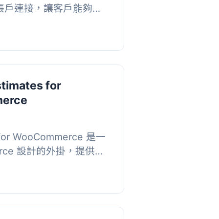
te 帳戶連接，讓客戶能夠配
並請求報價，而不是將固
 , 【主...
timates for
erce
s for WooCommerce 是一
erce 設計的外掛，提供前
品、添加數量至工作表並
有提交的報價都...