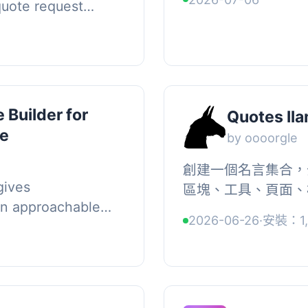
uote request
frontend is built wit
d wholesale
stead of buying at
 Builder for
Quotes ll
e
by oooorgle
創建一個名言集合，
gives
區塊、工具、頁面、
n approachable
您的名言。, , 可搜索
2026-06-26
·
安裝：1,
hout forcing
備份/還原, …...
requests through a