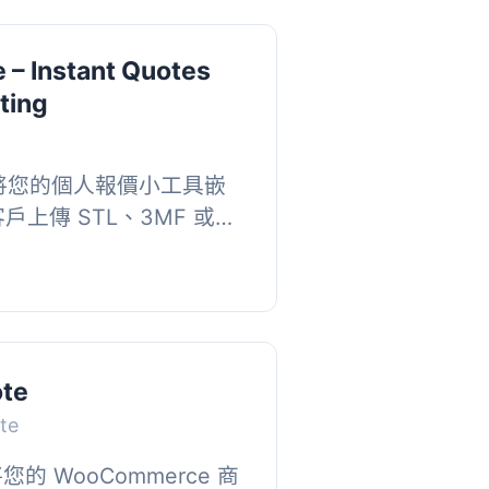
 – Instant Quotes
nting
外掛可將您的個人報價小工具嵌
讓客戶上傳 STL、3MF 或
材料和選項，並即時獲得綁定
 , 【主...
ote
te
將您的 WooCommerce 商