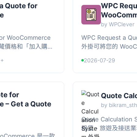
a Quote for
WPC Reque
e
WooComm
by WPClever
 for WooCommerce
WPC Request a Qu
藏價格和「加入購物
外掛可將您的 WooC
每個產品請求自訂報
價平台，讓客戶能夠
0+
2026-07-29
商品或...
並提交給您審核，並提
te for
Quote Cal
– Get a Quote
by bikram_st
Quote Calculat
租賃、旅遊及接送業
 WooCommerce 是一款
戶根據車輛的時薪和