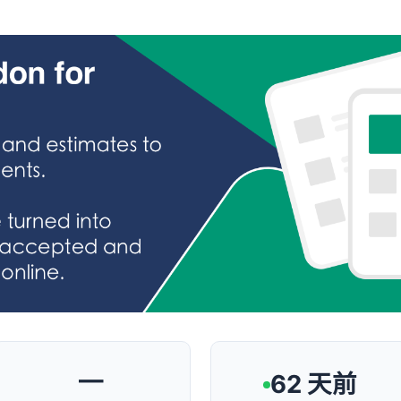
—
62 天前