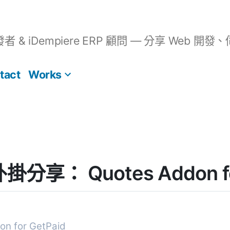
開發者 & iDempiere ERP 顧問 — 分享 We
tact
Works
外掛分享： Quotes Addon fo
on for GetPaid