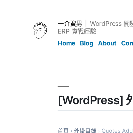
跳
至
主
一介資男
WordPress 
要
ERP 實戰經驗
內
Home
Blog
About
Con
容
文章
[WordPress] 
首頁
›
外掛目錄
› Quotes Add