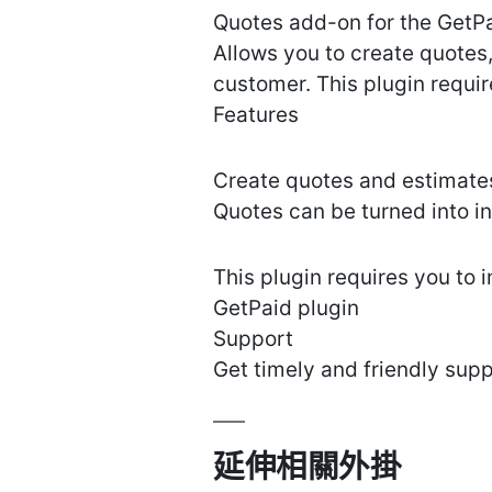
Quotes add-on for the GetPa
Allows you to create quotes
customer. This plugin requir
Features
Create quotes and estimates
Quotes can be turned into i
This plugin requires you to i
GetPaid plugin
Support
Get timely and friendly supp
延伸相關外掛