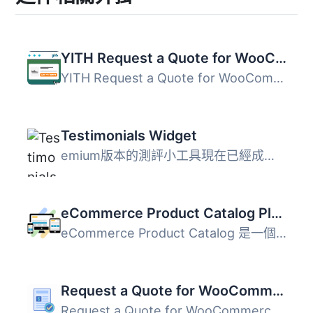
YITH Request a Quote for WooCommerce
YITH Request a Quote for WooCommerce 是一款強大的工具，能...
Testimonials Widget
emium版本的測評小工具現在已經成為測試小工具插件的一部分，...
eCommerce Product Catalog Plugin for WordPress
eCommerce Product Catalog 是一個美麗、易於使用並且百分之...
Request a Quote for WooCommerce – Get a Quote Button
Request a Quote for WooCommerce 是一款為 WooCommerce 網店...