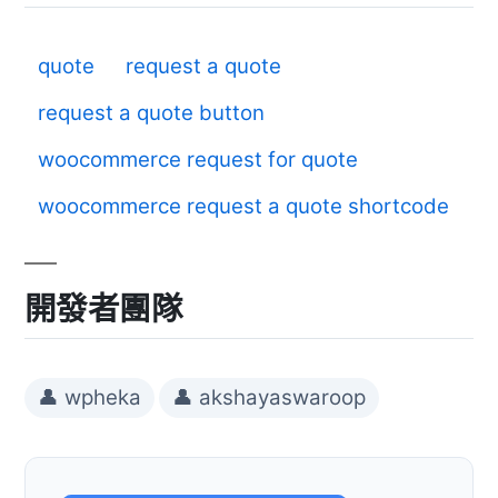
quote
request a quote
request a quote button
woocommerce request for quote
woocommerce request a quote shortcode
開發者團隊
👤 wpheka
👤 akshayaswaroop