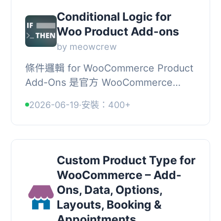
Conditional Logic for
Woo Product Add-ons
by meowcrew
條件邏輯 for WooCommerce Product
Add-Ons 是官方 WooCommerce
Product Add-Ons 外掛的擴充。使用
2026-06-19
·
安裝：400+
此擴充，您可以為附加選項設定條件邏
輯，根據用戶選擇、填...
Custom Product Type for
WooCommerce – Add-
Ons, Data, Options,
Layouts, Booking &
Appointments