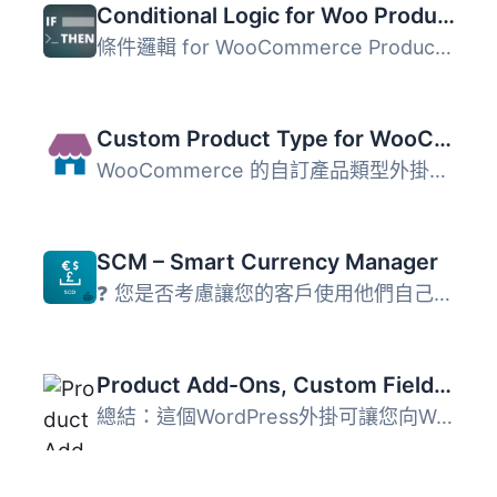
Conditional Logic for Woo Product Add-ons
條件邏輯 for WooCommerce Product Add-Ons 是官方 WooCommer...
Custom Product Type for WooCommerce – Add-Ons, Data, Options, Layouts, Booking & Appointments
WooCommerce 的自訂產品類型外掛程式為 WooCommerce 的產品...
SCM – Smart Currency Manager
❓ 您是否考慮讓您的客戶使用他們自己的貨幣和付款方式在您的...
Product Add-Ons, Custom Fields, Booking & Extra Options for WooCommerce
總結：這個WordPress外掛可讓您向WooCommerce產品頁面添加自...