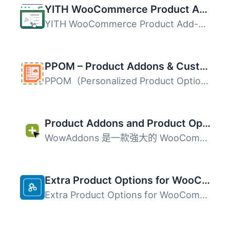
YITH WooCommerce Product Add-Ons
YITH WooCommerce Product Add-Ons 是一款多功能的外掛，專為...
PPOM – Product Addons & Custom Fields for WooCommerce
PPOM（Personalized Product Option Manager）是專為 WooComm...
Product Addons and Product Options With Custom Fields – WowAddons
WowAddons 是一款強大的 WooCommerce 外掛，專為產品自訂化設...
Extra Product Options for WooCommerce
Extra Product Options for WooCommerce 是一款 WooCommerce ...