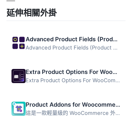
延伸相關外掛
Advanced Product Fields (Product Addons) for WooCommerce
Advanced Product Fields (Product Addons) for WooCommerce ...
Extra Product Options For WooCommerce | Custom Product Addons and Fields
Extra Product Options For WooCommerce 是一款由 ThemeHigh ...
Product Addons for Woocommerce – Product Options with Custom Fields
這是一款輕量級的 WooCommerce 外掛，能簡化在產品頁面上添加...