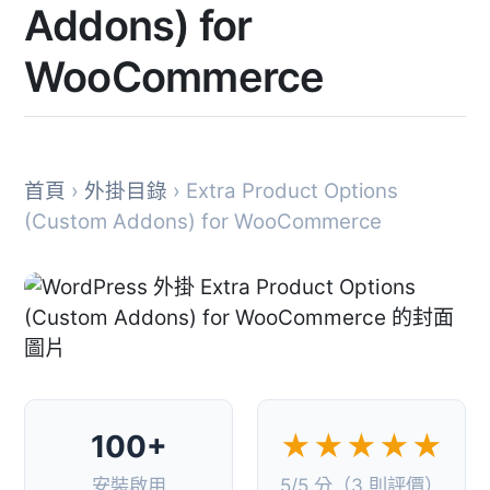
Addons) for
WooCommerce
首頁
›
外掛目錄
› Extra Product Options
(Custom Addons) for WooCommerce
100+
★★★★★
安裝啟用
5/5 分（3 則評價）