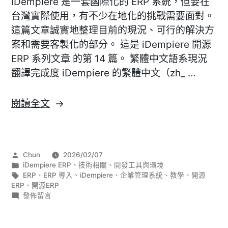
iDempiere 是一套國際化的 ERP 系統，但要在
台灣實際使用，有不少在地化的挑戰需要面對。
這篇文章誠實地整理目前的現況、可行的解決方
案和需要客製化的部分。 這是 iDempiere 開源
ERP 系列文章 的第 14 篇。 繁體中文語系現況
翻譯完成度 iDempiere 的繁體中文（zh_ …
〈[iDempiere]
閱讀全文
台
灣
在
作
Chun
2026/02/07
地
者:
分
iDempiere ERP
、
技術相關
、
開發工具與環境
化
類:
標
ERP
、
ERP 導入
、
iDempiere
、
企業管理系統
、
教學
、
開源
籤:
ERP
、
開源ERP
挑
在
發佈留言
戰：
〈[iDempiere]
台
統
灣