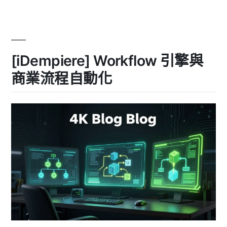
一
在
發
地
化
票、
挑
會
戰：
[iDempiere] Workflow 引擎與
統
計
一
法
商業流程自動化
發
規
票、
會
與
計
中
法
規
文
與
化〉
中
文
化〉