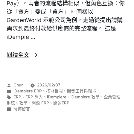
Pay）。兩者的流程結構相似，但角色互換：你
從「賣方」變成「買方」。 同樣以
GardenWorld 示範公司為例，走過從提出請購
需求到最終付款給供應商的完整流程。 這是
iDempie …
〈[iDempiere]
閱讀全文
採
購
流
作
Chun
2026/02/07
程
者:
分
iDempiere ERP
、
技術相關
、
開發工具與環境
全
類:
標
ERP
、
ERP 導入
、
iDempiere
、
iDempiere 教學
、
企業管理
籤:
系統
、
教學
、
開源 ERP
、
開源ERP
走
在
發佈留言
查：
〈[iDempiere]
採
從
購
請
流