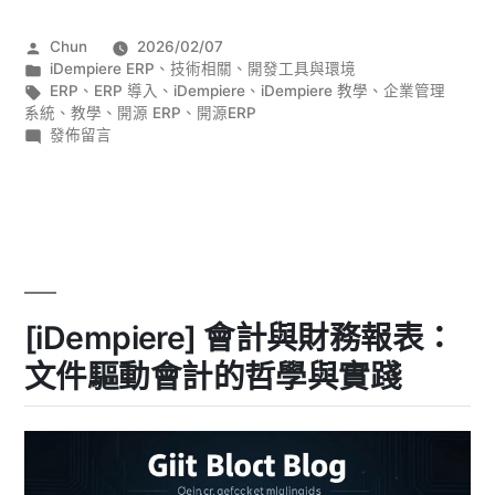
處
作
Chun
2026/02/07
理
者:
分
iDempiere ERP
、
技術相關
、
開發工具與環境
與
類:
標
ERP
、
ERP 導入
、
iDempiere
、
iDempiere 教學
、
企業管理
籤:
系統
、
教學
、
開源 ERP
、
開源ERP
Open
在
發佈留言
Items
〈[iDempiere]
退
管
貨
理：
處
RMA、
理
與
帳
Open
齡
Items
[iDempiere] 會計與財務報表：
管
分
理：
析
文件驅動會計的哲學與實踐
RMA、
與
帳
齡
沖
分
帳
析
與
邏