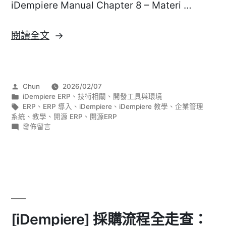
iDempiere Manual Chapter 8 – Materi …
〈[iDempiere]
閱讀全文
庫
存
與
作
Chun
2026/02/07
物
者:
分
iDempiere ERP
、
技術相關
、
開發工具與環境
料
類:
標
ERP
、
ERP 導入
、
iDempiere
、
iDempiere 教學
、
企業管理
籤:
系統
、
教學
、
開源 ERP
、
開源ERP
管
在
發佈留言
理：
〈[iDempiere]
庫
倉
存
庫、
與
定
物
料
價
管
與
理：
[iDempiere] 採購流程全走查：
倉
產