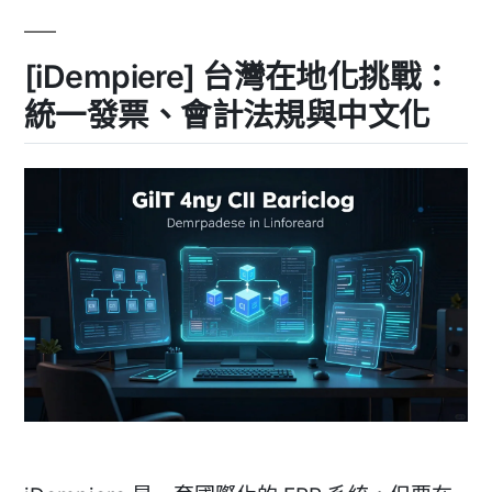
建
劃
議：
到
從
[iDempiere] 台灣在地化挑戰：
評
上
估、
線
統一發票、會計法規與中文化
規
的
劃
到
路
上
線
線
的
圖〉
路
線
圖〉