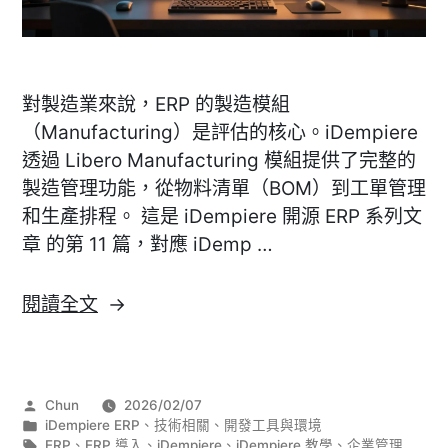
對製造業來說，ERP 的製造模組
（Manufacturing）是評估的核心。iDempiere
透過 Libero Manufacturing 模組提供了完整的
製造管理功能，從物料清單（BOM）到工單管理
和生產排程。 這是 iDempiere 開源 ERP 系列文
章 的第 11 篇，對應 iDemp …
〈[iDempiere]
閱讀全文
製
造
模
作
Chun
2026/02/07
組
者:
分
iDempiere ERP
、
技術相關
、
開發工具與環境
入
類:
標
ERP
、
ERP 導入
、
iDempiere
、
iDempiere 教學
、
企業管理