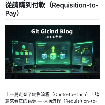
庫、
品
從請購到付款（Requisition-to-
定
屬
價
Pay）
與
性
產
設
品
屬
定〉
性
設
定〉
上一篇走查了銷售流程（Quote-to-Cash），這
篇來看它的鏡像 — 採購流程（Requisition-to-