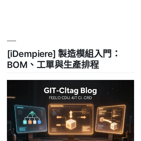
流
〈[iDempiere]
Workflow
程
引
自
擎
動
與
商
化〉
業
流
[iDempiere] 製造模組入門：
程
自
BOM、工單與生產排程
動
化〉