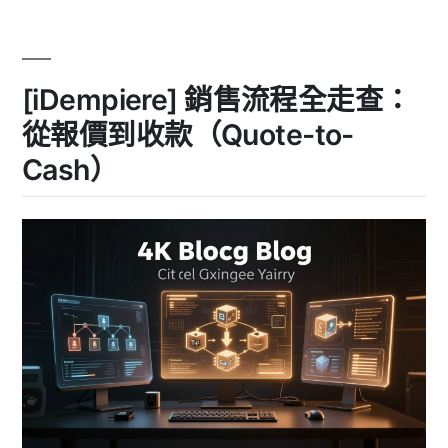
購
程
全
到
走
付
查：
[iDempiere] 銷售流程全走查：
從
款
請
（Requisition-
從報價到收款（Quote-to-
購
to-
到
Cash）
付
Pay）〉
款
（Requisition-
to-
Pay）〉