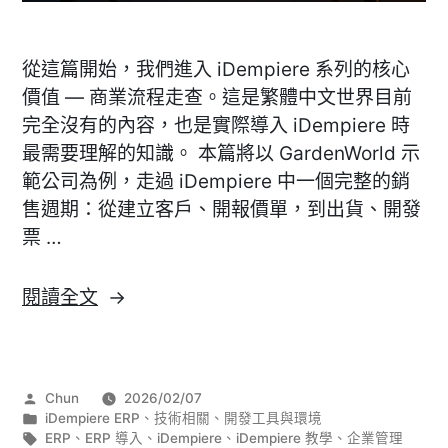
從這篇開始，我們進入 iDempiere 系列的核心
價值 — 商業流程走查。這是繁體中文世界目前
完全沒有的內容，也是實際導入 iDempiere 時
最需要理解的知識。 本篇將以 GardenWorld 示
範公司為例，走過 iDempiere 中一個完整的銷
售週期：從建立客戶、開報價單，到出貨、開發
票 …
〈[iDempiere]
閱讀全文
銷
售
流
作
Chun
2026/02/07
程
者:
分
iDempiere ERP
、
技術相關
、
開發工具與環境
全
類:
標
ERP
、
ERP 導入
、
iDempiere
、
iDempiere 教學
、
企業管理