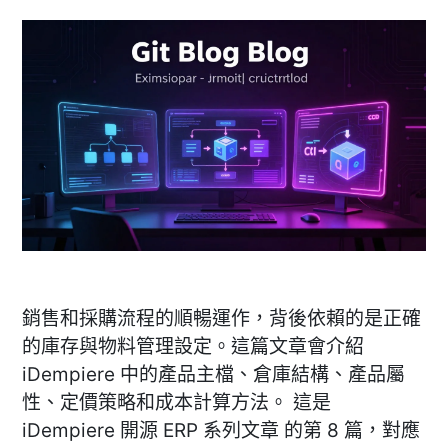
會
學
計
與
的
哲
實
學
踐〉
與
實
踐〉
銷售和採購流程的順暢運作，背後依賴的是正確
的庫存與物料管理設定。這篇文章會介紹
iDempiere 中的產品主檔、倉庫結構、產品屬
性、定價策略和成本計算方法。 這是
iDempiere 開源 ERP 系列文章 的第 8 篇，對應