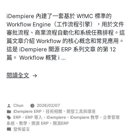
iDempiere 內建了一套基於 WfMC 標準的
Workflow Engine（工作流程引擎），用於文件
審批流程、商業流程自動化和系統任務排程。這
篇文章介紹 Workflow 的核心概念和常見應用。
這是 iDempiere 開源 ERP 系列文章 的第 12
篇。 Workflow 概覽 i …
〈[iDempiere]
閱讀全文
Workflow
引
擎
作
Chun
2026/02/07
與
者:
分
iDempiere ERP
、
技術相關
、
開發工具與環境
商
類:
標
ERP
、
ERP 導入
、
iDempiere
、
iDempiere 教學
、
企業管理
籤:
系統
、
教學
、
開源 ERP
、
開源ERP
業
在
發佈留言