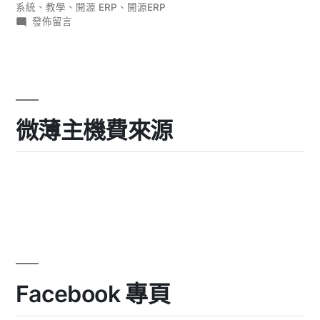
籤:
系統
、
教學
、
開源 ERP
、
開源ERP
走
在
發佈留言
查：
〈[iDempiere]
銷
從
售
報
流
價
程
全
到
走
微薄主機費來源
收
查：
從
款
報
（Quote-
價
to-
到
收
Cash）〉
款
（Quote-
to-
Cash）〉
Facebook 專頁