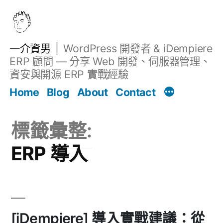
跳
至
主
一介資男
WordPress 開發者 & iDempiere
要
ERP 顧問 — 分享 Web 開發、伺服器管理、
內
資安與開源 ERP 實戰經驗
文章
容
Home
Blog
About
Contact
標籤彙整:
ERP 導入
[iDempiere] 導入實戰建議：從