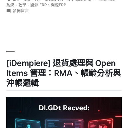
籤:
系統
、
教學
、
開源 ERP
、
開源ERP
門：
在
發佈留言
BOM、
〈[iDempiere]
製
工
造
單
模
與
組
入
生
門：
產
BOM、
[iDempiere] 退貨處理與 Open
工
排
單
程〉
Items 管理：RMA、帳齡分析與
與
生
沖帳邏輯
產
排
程〉