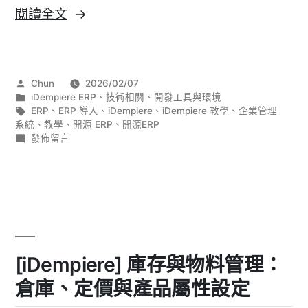
〈[iDempiere]
閱讀全文
會
計
與
作
Chun
2026/02/07
財
者:
分
iDempiere ERP
、
技術相關
、
開發工具與環境
務
類:
標
ERP
、
ERP 導入
、
iDempiere
、
iDempiere 教學
、
企業管理
籤:
系統
、
教學
、
開源 ERP
、
開源ERP
報
在
發佈留言
表：
〈[iDempiere]
會
文
計
件
與
驅
財
務
動
報
會
表：
[iDempiere] 庫存與物料管理：
文
計
件
的
倉庫、定價與產品屬性設定
驅
哲
動