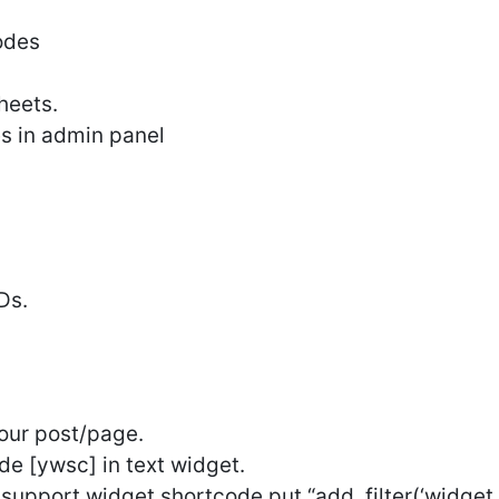
codes
heets.
es in admin panel
Ds.
our post/page.
de [ywsc] in text widget.
support widget shortcode put “add_filter(‘widget_t