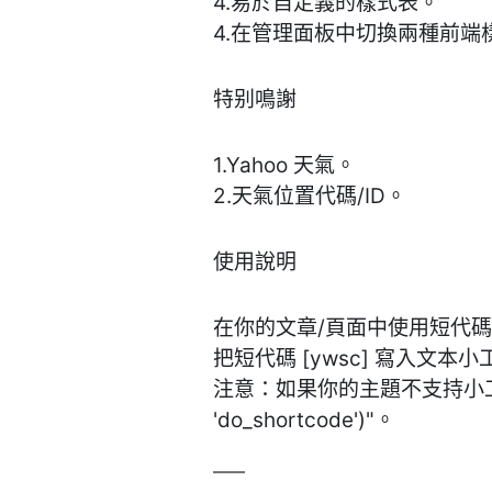
4.易於自定義的樣式表。
4.在管理面板中切換兩種前端
特别鳴謝
1.Yahoo 天氣。
2.天氣位置代碼/ID。
使用說明
在你的文章/頁面中使用短代碼 [
把短代碼 [ywsc] 寫入文
注意：如果你的主題不支持小工具短代碼，在
'do_shortcode')"。