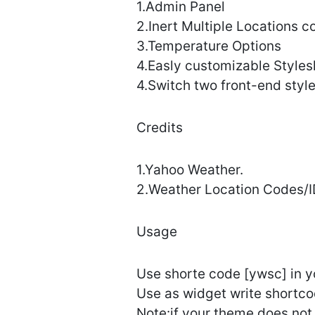
1.Admin Panel
2.Inert Multiple Locations 
3.Temperature Options
4.Easly customizable Styles
4.Switch two front-end styl
Credits
1.Yahoo Weather.
2.Weather Location Codes/I
Usage
Use shorte code [ywsc] in y
Use as widget write shortco
Note:if your theme does not 