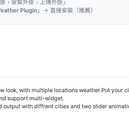
外掛 › 安裝外掛 › 上傳外掛」
eather Plugin
」→ 直接安裝（推薦）
 look, with multiple locations weather.Put your c
nd support multi-widget.
output with diffrent cities and two slider animati