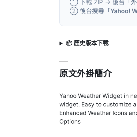
① 下載 ZIP → 後台「
② 後台搜尋「
Yahoo! W
📦 歷史版本下載
原文外掛簡介
Yahoo Weather Widget in new
widget. Easy to customize a
Enhanced Weather Icons and 
Options