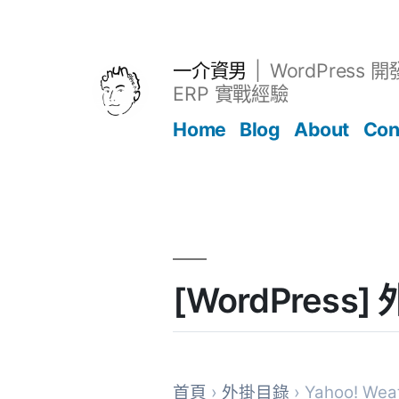
跳
至
主
一介資男
WordPress 
要
ERP 實戰經驗
內
Home
Blog
About
Con
容
文章
[WordPress] 
首頁
›
外掛目錄
› Yahoo! Weat