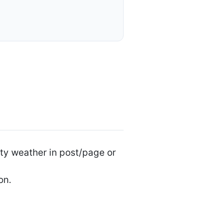
ity weather in post/page or
on.