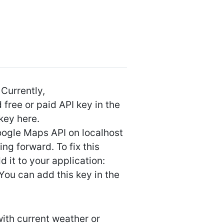
Currently,
ree or paid API key in the
key here.
oogle Maps API on localhost
ing forward. To fix this
it to your application:
ou can add this key in the
ith current weather or