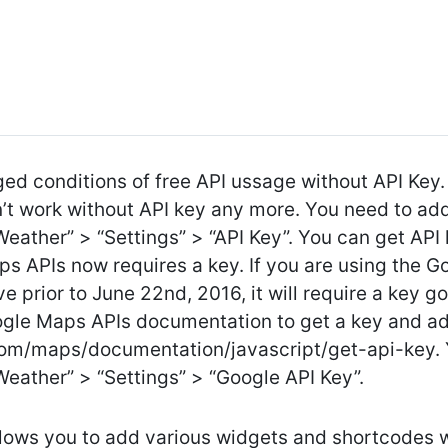
 conditions of free API ussage without API Key. 
work without API key any more. You need to add f
eather” > “Settings” > “API Key”. You can get API 
s APIs now requires a key. If you are using the G
 prior to June 22nd, 2016, it will require a key go
gle Maps APIs documentation to get a key and add 
com/maps/documentation/javascript/get-api-key. Y
eather” > “Settings” > “Google API Key”.
ows you to add various widgets and shortcodes w