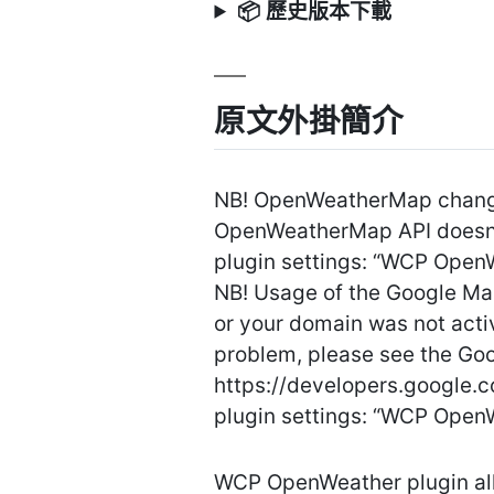
📦 歷史版本下載
原文外掛簡介
NB! OpenWeatherMap changed
OpenWeatherMap API doesn’t 
plugin settings: “WCP OpenW
NB! Usage of the Google Map
or your domain was not active
problem, please see the Goo
https://developers.google.
plugin settings: “WCP OpenW
WCP OpenWeather plugin all