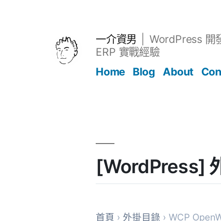
跳
至
主
一介資男
WordPress 
要
ERP 實戰經驗
內
Home
Blog
About
Con
容
文章
[WordPress
首頁
›
外掛目錄
› WCP OpenW