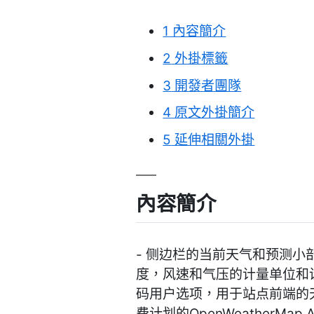
1
內容簡介
2
外掛標籤
3
開發者團隊
4
原文外掛簡介
5
延伸相關外掛
內容簡介
- 侧边栏的当前天气和预测小部件
度，风速和气压的计量单位和设
码用户选项，用于站点前端的天
费计划的OpenWeatherMap 