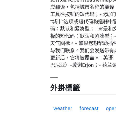
应翻译，包括城市名称的翻译。
工具栏按钮的短代码；- 添加了
“城市”选项或短代码构造器中
码：默认和紧凑型；- 背景和
板的短代码：默认和紧凑型；-
天气图标。- 如果您想帮助
与我们联系。我们会发送带有必
更新后，它将被覆盖。- 英语
巴尼亚）-感谢Erjon；- 荷兰
外掛標籤
weather
forecast
ope