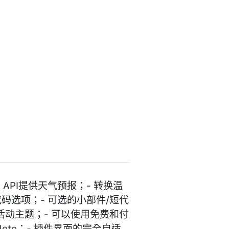
 API提供天气预报；- 转换温
码选项；- 可选的小部件/短代
活动主题；- 可以使用免费和付
omplete；- 插件界面的完全自适