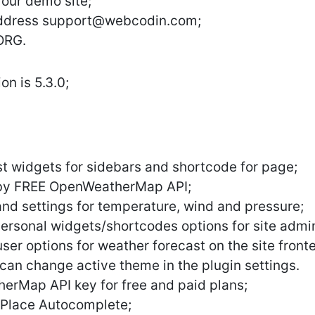
 our demo site;
address
support@webcodin.com
;
ORG.
n is 5.3.0;
t widgets for sidebars and shortcode for page;
 by FREE OpenWeatherMap API;
d settings for temperature, wind and pressure;
ersonal widgets/shortcodes options for site admin
er options for weather forecast on the site fronten
can change active theme in the plugin settings.
herMap API key for free and paid plans;
 Place Autocomplete;