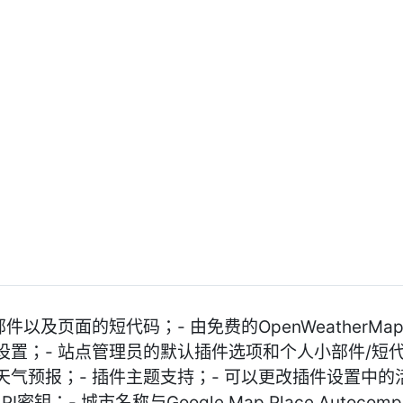
以及页面的短代码；- 由免费的OpenWeatherMap
置；- 站点管理员的默认插件选项和个人小部件/短代
气预报；- 插件主题支持；- 可以更改插件设置中的
API密钥；- 城市名称与Google Map Place Autoc