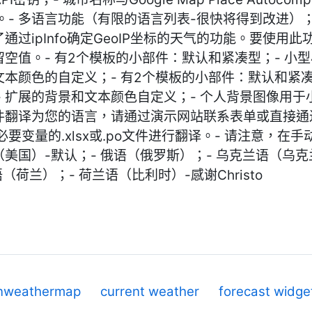
- 多语言功能（有限的语言列表-很快将得到改进）；- 
通过ipInfo确定GeoIP坐标的天气的功能。要使
留空值。- 有2个模板的小部件：默认和紧凑型；- 小型
文本颜色的自定义；- 有2个模板的小部件：默认和紧凑型
 扩展的背景和文本颜色自定义；- 个人背景图像用于
插件翻译为您的语言，请通过演示网站联系表单或直接通
要变量的.xlsx或.po文件进行翻译。- 请注意，在
（美国）-默认；- 俄语（俄罗斯）；- 乌克兰语（乌克
语（荷兰）；- 荷兰语（比利时）-感谢Christo
nweathermap
current weather
forecast widge