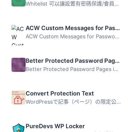
Whitelist 可以讓設置有密碼保護/會員專屬的 WordPress 網站...
ACW Custom Messages for Password Protected Pages
ACW Custom Messages for Password Protected Pages 外掛允許...
Better Protected Password Pages
Better Protected Password Pages is a lightweight plugin f...
Convert Protection Text
WordPressで記事（ページ）の限定公開（「パスワード保護」）...
PureDevs WP Locker