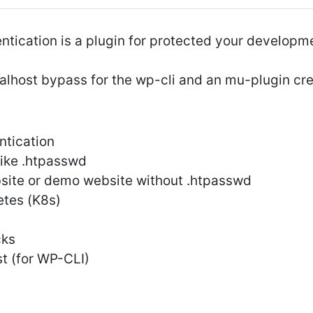
tication is a plugin for protected your developme
alhost bypass for the wp-cli and an mu-plugin cre
ntication
like .htpasswd
ite or demo website without .htpasswd
tes (K8s)
cks
st (for WP-CLI)