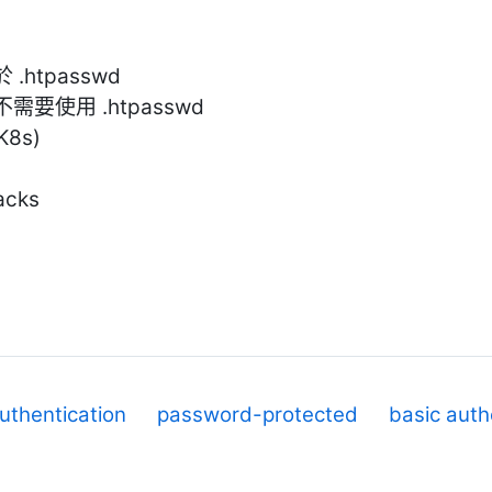
htpasswd
使用 .htpasswd
K8s)
acks
uthentication
password-protected
basic auth