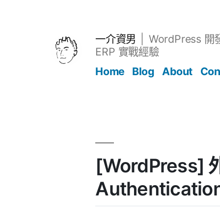
跳
至
主
一介資男
WordPress 
要
ERP 實戰經驗
內
Home
Blog
About
Con
容
文章
[WordPress]
Authenticatio