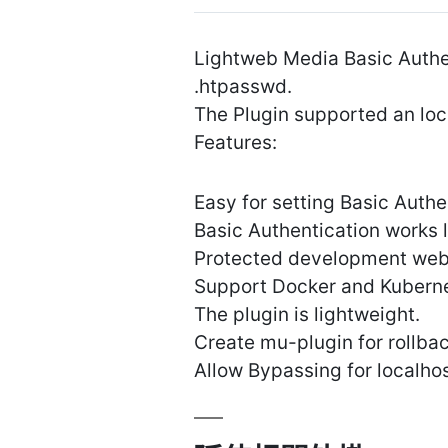
Lightweb Media Basic Authen
.htpasswd.
The Plugin supported an loc
Features:
Easy for setting Basic Authe
Basic Authentication works 
Protected development webs
Support Docker and Kuberne
The plugin is lightweight.
Create mu-plugin for rollba
Allow Bypassing for localho