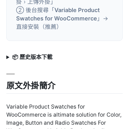
掛 › 上傳外掛」
② 後台搜尋「
Variable Product
Swatches for WooCommerce
」→
直接安裝（推薦）
📦 歷史版本下載
原文外掛簡介
Variable Product Swatches for
WooCommerce is altimate solution for Color,
Image, Button and Radio Swatches For