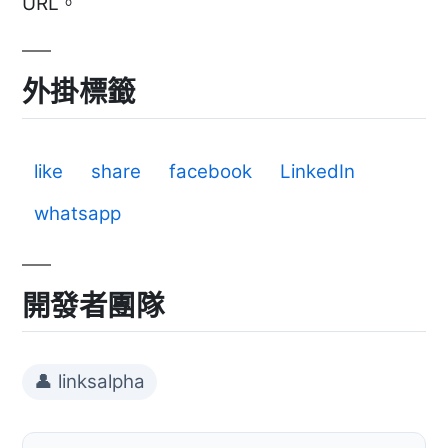
URL。
外掛標籤
like
share
facebook
LinkedIn
whatsapp
開發者團隊
👤 linksalpha