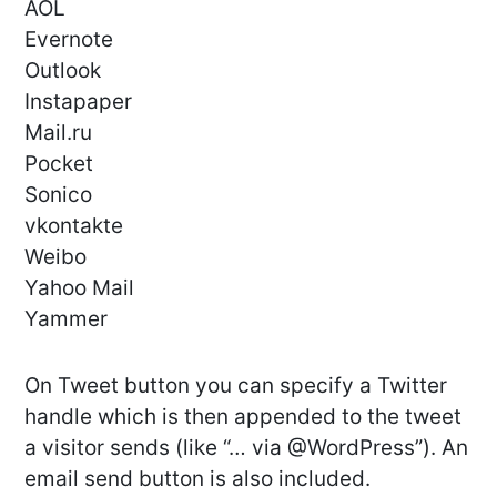
AOL
Evernote
Outlook
Instapaper
Mail.ru
Pocket
Sonico
vkontakte
Weibo
Yahoo Mail
Yammer
On Tweet button you can specify a Twitter
handle which is then appended to the tweet
a visitor sends (like “… via @WordPress”). An
email send button is also included.