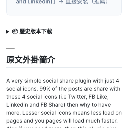
and Linkedin)
」→ 直接安裝（推薦）
📦 歷史版本下載
原文外掛簡介
A very simple social share plugin with just 4
social icons. 99% of the posts are share with
these 4 social icons (i.e Twitter, FB Like,
Linkedin and FB Share) then why to have
more. Lesser social icons means less load on
pages and you pages will load much faster.