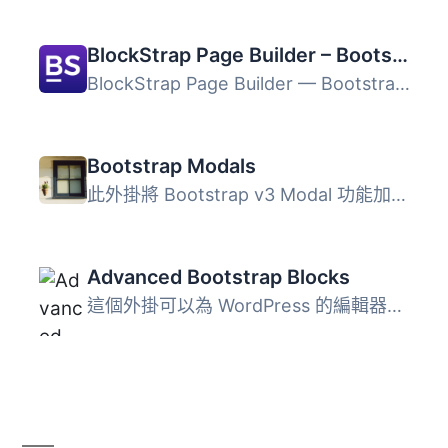
BlockStrap Page Builder – Bootstrap Blocks
BlockStrap Page Builder — Bootstrap Blocks 是一款強大的 W...
Bootstrap Modals
此外掛將 Bootstrap v3 Modal 功能加入 WordPress。 它僅添加...
Advanced Bootstrap Blocks
這個外掛可以為 WordPress 的編輯器新增靈活的 Bootstrap 4 ...