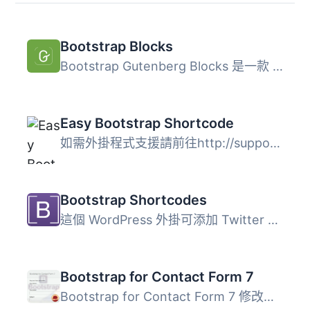
Bootstrap Blocks
Bootstrap Gutenberg Blocks 是一款 WordPress 外掛，此外掛...
Easy Bootstrap Shortcode
如需外掛程式支援請前往http://support.oscitasthemes.com ...
Bootstrap Shortcodes
這個 WordPress 外掛可添加 Twitter Bootstrap 3.3 的快速代...
Bootstrap for Contact Form 7
Bootstrap for Contact Form 7 修改了熱門的 Contact Form 7 ...