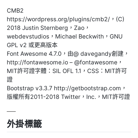
CMB2
https://wordpress.org/plugins/cmb2/，(C)
2018 Justin Sternberg，Zao，
webdevstudios，Michael Beckwith，GNU
GPL v2 或更高版本
Font Awesome 4.7.0，由@ davegandy創建，
http://fontawesome.io – @fontawesome，
MIT許可證字體：SIL OFL 1.1，CSS：MIT許可
證
Bootstrap v3.3.7 http://getbootstrap.com，
版權所有2011-2018 Twitter，Inc.，MIT許可證
外掛標籤