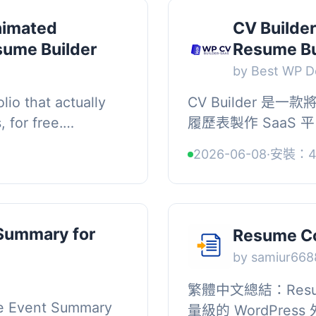
nimated
CV Builder
sume Builder
Resume Bu
by Best WP D
lio that actually
CV Builder 是一款
 for free.
履歷表製作 SaaS
ame, work, and
板、PDF 匯出及 A
2026-06-08
·
安裝：4
e-page s...
WooCommerce 
Summary for
Resume Co
by samiur668
繁體中文總結：Resum
 Event Summary
量級的 WordPre