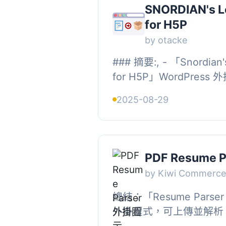
SNORDIAN's Lo
for H5P
by otacke
### 摘要:, - 「Snordian's
for H5P」WordPress
掛。後者儲存已登入使用
2025-08-29
的 H5P 內容先前狀態。當.
PDF Resume P
by Kiwi Commerc
總結：「Resume Pars
外掛程式，可上傳並解析 
能透過表單提交其簡歷，