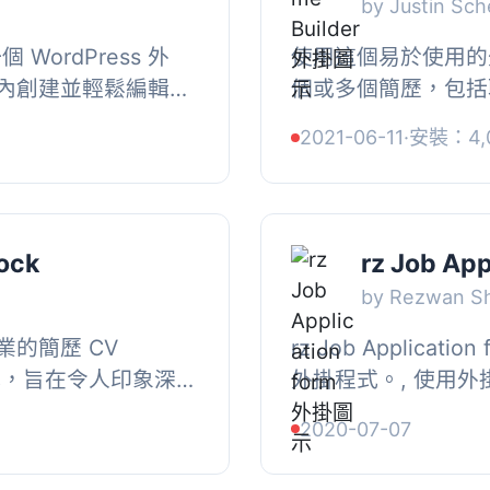
by Justin Sch
一個 WordPress 外
使用這個易於使用的
內創建並輕鬆編輯簡
個或多個簡歷，包括
，您可以使用可輸入
史，以及技能列表！,
2021-06-11
·
安裝：4,
。, ...
質設計和易用性, 利用
ock
rz Job App
by Rezwan Sh
的簡歷 CV
rz Job Applica
掛程式，旨在令人印象深
外掛程式。, 使用外掛
歷 CV，附有 4 個
式，安裝並啟用。, , 
2020-07-07
區塊都可以按照...
下方的縮略語顯示表單,