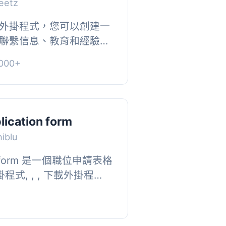
eetz
外掛程式，您可以創建一
聯繫信息、教育和經驗歷
 記得查看線上演示！, 優
000+
拖放...
lication form
iblu
tion form 是一個職位申請表格
程式, , , 下載外掛程
, 現在前往文件, , , 使用
...