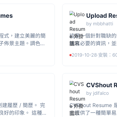
umes
Upload R
by mbbhatti
程式，建立美麗的簡
這是一個針對職缺的
子佈景主題。調色板
填寫必要的資訊，並提交
份簡歷中快速切換多
pdf) 履歷檔，以
2019-10-28
·
安裝：60
...
CVShout 
by jdifalco
地創建履歷 / 簡歷。 完
CVShout Resume
良好的印象。 這種極
它提供了一種簡單易