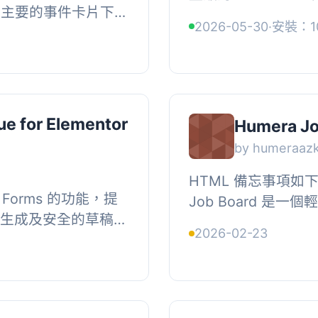
」可以在主要的事件卡片下方
的表單從您的網站訪
2026-05-30
·
安裝：1
強了
資料會安全地儲存並可
掛。它包含得分者和裁判
ue for Elementor
Humera Jo
by humeraaz
HTML 備忘事項如下：, , <ul>
 Forms 的功能，提
Job Board 是
 生成及安全的草稿儲
WordPress 職位佈告欄
2026-02-23
儲存、訪問及重用表
它可...
過電...