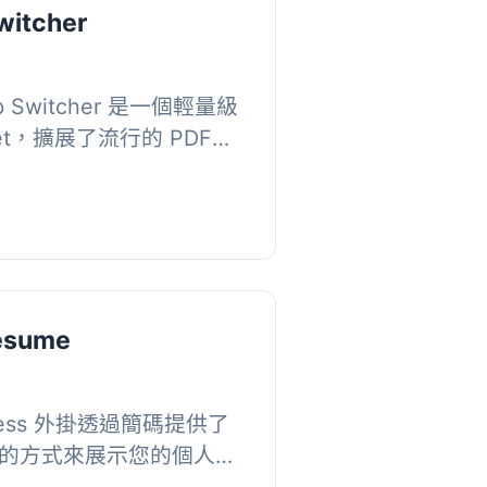
witcher
b Switcher 是一個輕量級
idget，擴展了流行的 PDF
掛的功能。它可以讓您使用分頁
 文件，非常...
esume
ress 外掛透過簡碼提供了
的方式來展示您的個人履
l>, <li>, 問題：