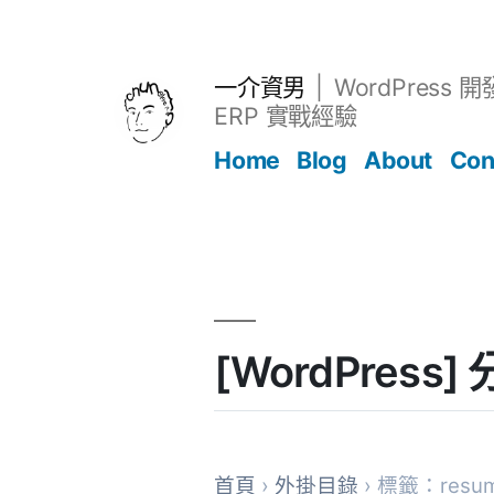
跳
至
主
一介資男
WordPress 
要
ERP 實戰經驗
內
Home
Blog
About
Con
容
文章
[WordPres
首頁
›
外掛目錄
› 標籤：resu