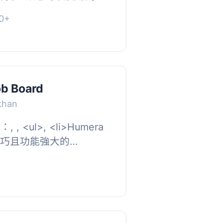
客那裡收集履歷。提交的
0+
以直接從 ...
b Board
khan
, <li>Humera
一個輕巧且功能強大的
解決方案。</li>, <li>