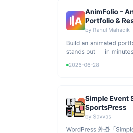
AnimFolio – A
Portfolio & Re
by Rahul Mahadik
Build an animated portfo
stands out — in minutes,
AnimFolio turns your n
2026-06-28
skills into a polished on
Simple Event 
SportsPress
by Savvas
WordPress 外掛「Simple