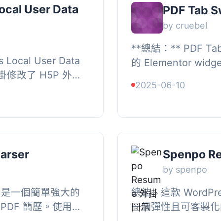
cal User Data
PDF Tab S
by cruebel
**總結：** PDF Ta
 Local User Data
的 Elementor w
 外掛修改了 H5P 外
Embedder 外
2025-06-10
者在伺服器資料庫中
切換來展示兩個 PDF
..
arser
Spenpo R
e
by spenpo
er 是一個簡單強大的
總結：這款 WordP
PDF 簡歷。使用者
一個彈性且可客製化
並使用短代碼在乾淨
歷/簡歷。, , 問題與答案：, <u