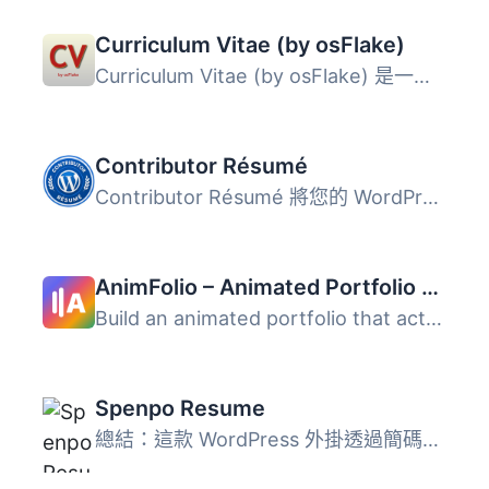
Curriculum Vitae (by osFlake)
Curriculum Vitae (by osFlake) 是一個 WordPress 外掛，可在...
Contributor Résumé
Contributor Résumé 將您的 WordPress.org 貢獻轉換為可在自...
AnimFolio – Animated Portfolio & Resume Builder
Build an animated portfolio that actually stands out — in...
Spenpo Resume
總結：這款 WordPress 外掛透過簡碼提供了一個彈性且可客製化...