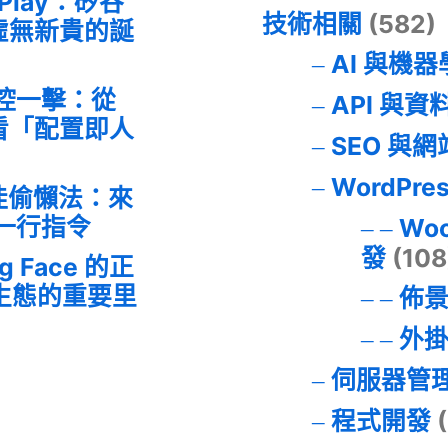
 Play：矽谷
技術相關
(582)
虛無新貴的誕
AI 與機
失控一擊：從
API 與資
事件看「配置即人
SEO 與
WordPre
最佳偷懶法：來
的一行指令
Wo
發
(108
ng Face 的正
I 生態的重要里
佈
外
伺服器管
程式開發
(