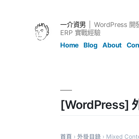
跳
至
主
一介資男
WordPress 
要
ERP 實戰經驗
內
Home
Blog
About
Con
容
文章
[WordPress]
首頁
›
外掛目錄
› Mixed Cont