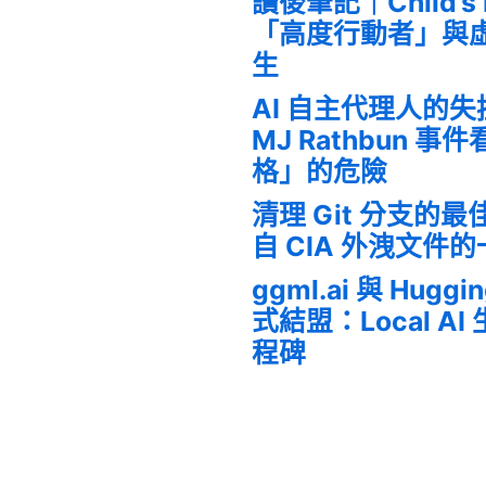
讀後筆記｜Child’s
「高度行動者」與
生
AI 自主代理人的
MJ Rathbun 
格」的危險
清理 Git 分支的
自 CIA 外洩文件
ggml.ai 與 Huggi
式結盟：Local A
程碑