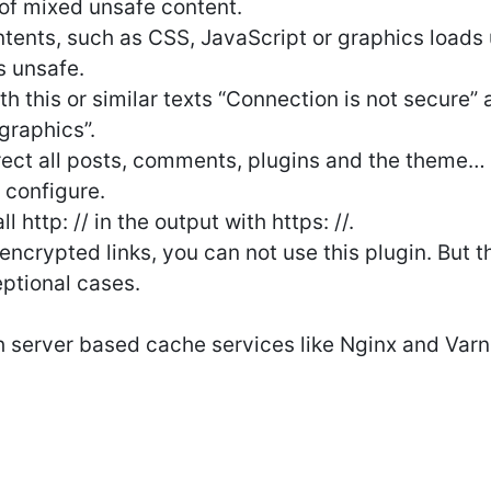
 of mixed unsafe content.
tents, such as CSS, JavaScript or graphics loads
s unsafe.
h this or similar texts “Connection is not secure” 
graphics”.
ect all posts, comments, plugins and the theme…
o configure.
 http: // in the output with https: //.
nencrypted links, you can not use this plugin. But t
eptional cases.
th server based cache services like Nginx and Varn