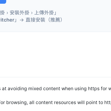
外掛 › 安裝外掛 › 上傳外掛」
itcher
」→ 直接安裝（推薦）
s at avoiding mixed content when using https for 
browsing, all content resources will point to https