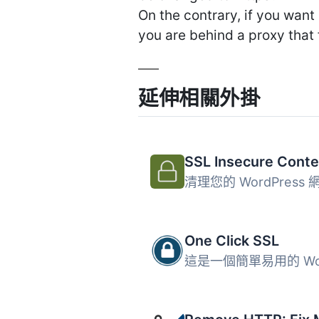
On the contrary, if you want
you are behind a proxy that f
延伸相關外掛
One Click SSL