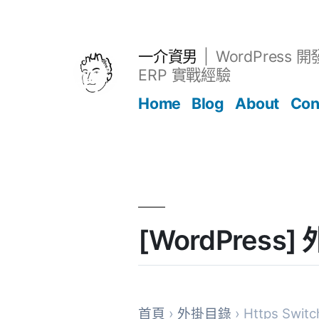
跳
至
主
一介資男
WordPress 
要
ERP 實戰經驗
內
Home
Blog
About
Con
容
文章
[WordPress]
首頁
›
外掛目錄
› Https Switc