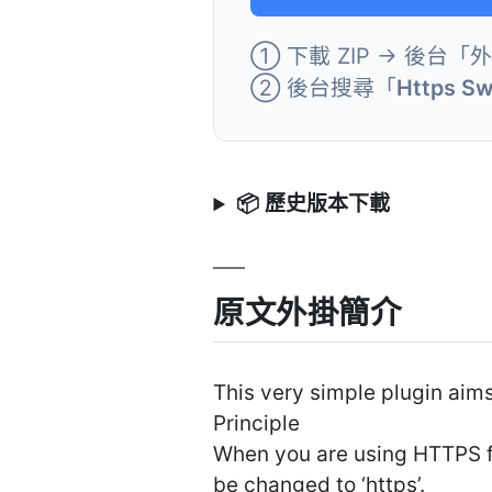
① 下載 ZIP → 後台「
② 後台搜尋「
Https Sw
📦 歷史版本下載
原文外掛簡介
This very simple plugin aim
Principle
When you are using HTTPS for 
be changed to ‘https’.