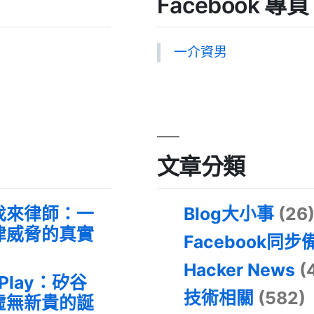
Facebook 專頁
一介資男
文章分類
找來律師：一
Blog大小事
(26
律威脅的真實
Facebook同步
Hacker News
(
 Play：矽谷
技術相關
(582)
虛無新貴的誕