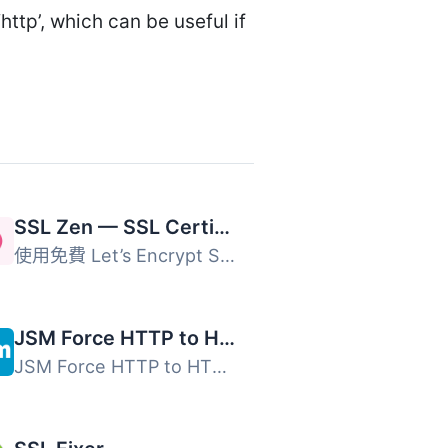
http’, which can be useful if
SSL Zen — SSL Certificate Installer & HTTPS Redirects
使用免費 Let’s Encrypt SSL 憑證，保護您的網站。全球...
JSM Force HTTP to HTTPS / SSL – No Setup, Fast and Reliable
JSM Force HTTP to HTTPS / SSL 是一款簡單、安全且可靠的外...