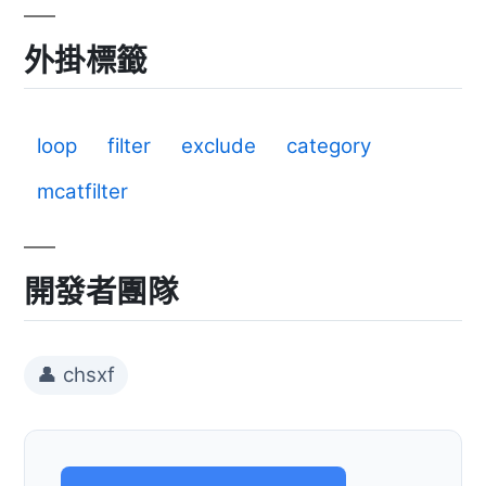
外掛標籤
loop
filter
exclude
category
mcatfilter
開發者團隊
👤 chsxf