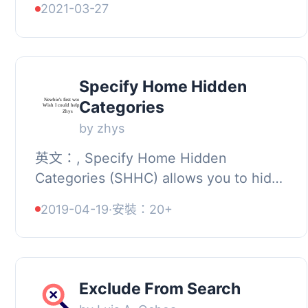
2021-03-27
文章。
Specify Home Hidden
Categories
by zhys
英文：, Specify Home Hidden
Categories (SHHC) allows you to hide
one or more categories from the
2019-04-19
·
安裝：20+
homepage and RSS feed. The plugin
ensures that it ...
Exclude From Search