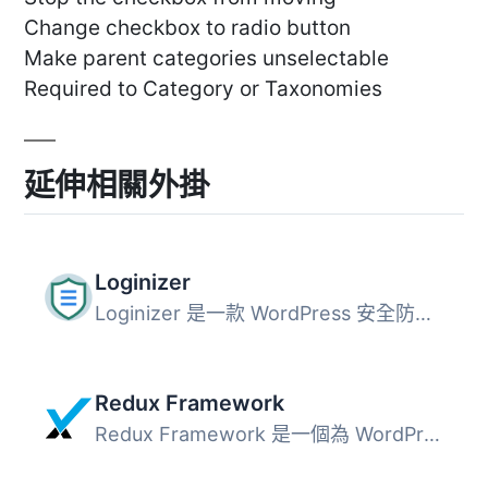
Change checkbox to radio button
Make parent categories unselectable
Required to Category or Taxonomies
延伸相關外掛
Loginizer
Loginizer 是一款 WordPress 安全防護外掛，主要用於阻擋暴力...
Redux Framework
Redux Framework 是一個為 WordPress 主題和外掛設計的選項框...