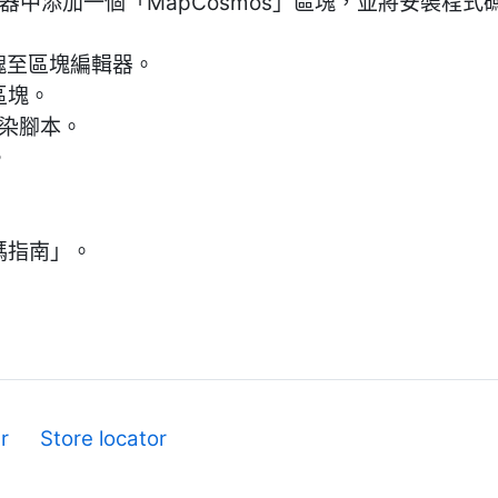
區塊編輯器中添加一個「MapCosmos」區塊，並將安裝
區塊至區塊編輯器。
區塊。
渲染腳本。
。
碼指南」。
r
Store locator