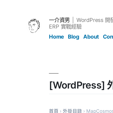
跳
至
主
一介資男
WordPress 
要
ERP 實戰經驗
內
Home
Blog
About
Con
容
文章
[WordPress
首頁
›
外掛目錄
› MapCosmo