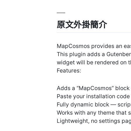
原文外掛簡介
MapCosmos provides an easy
This plugin adds a Gutenbe
widget will be rendered on t
Features:
Adds a “MapCosmos” block t
Paste your installation code 
Fully dynamic block — scrip
Works with any theme that 
Lightweight, no settings pa