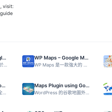
 visit:
 guide
WP Go Maps – Google Map, OpenStreetMap, Leaflet Map
WP Maps – Google Maps,OpenStreetMap,Mapbox,Store Locator,Listing,Directory & Filters
WP Go Maps 是一款易於使用的地圖外掛，支援 Google Maps、Le...
WP Maps 是一款強大的 WordPress 地圖外掛，無需編碼即可快速...
WP Map Block – Google Maps, OpenStreetMap, Mapbox, Store & Shop Locator, Directory, Listings & Filters
Maps Plugin using Google Maps for WordPress – WP Google Map
WP Map Block 是一款全方位的互動地圖建構器，讓使用者可以在...
WordPress 的谷歌地圖外掛 WordPress 的谷歌地圖使用手冊 如...