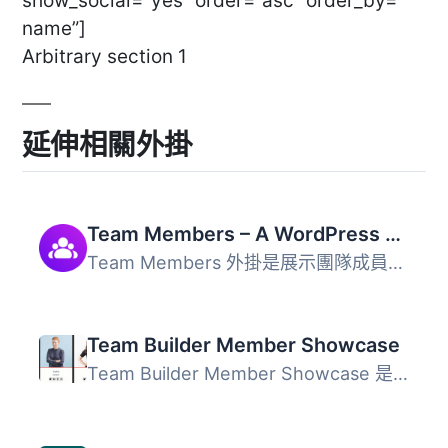
show_social=”yes” order=”asc” order_by=”
name”]
Arbitrary section 1
延伸相關外掛
Team Members – A WordPress Team Plugin with Gallery, Grid, Carousel, Slider, Table, List, and More
Team Members 外掛是展示團隊成員的最佳解決方案，提供超過 5...
Team Builder Member Showcase
Team Builder Member Showcase 是一個響應式區塊建構外掛，可...