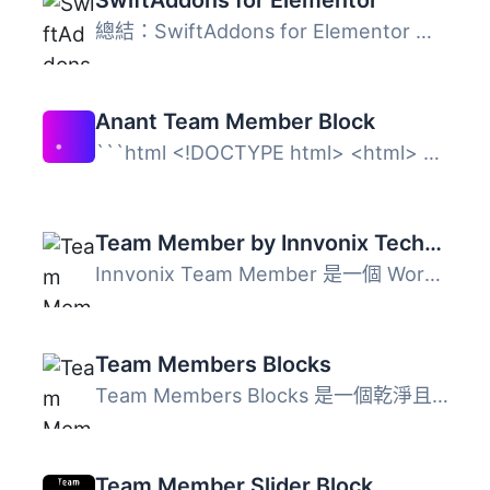
SwiftAddons for Elementor
總結：SwiftAddons for Elementor 是一個輕量級的附加組件包...
Anant Team Member Block
```html <!DOCTYPE html> <html> <body> ...
Team Member by Innvonix Technologies
Innvonix Team Member 是一個 WordPress 外掛，提供 Slider ...
Team Members Blocks
Team Members Blocks 是一個乾淨且易於使用的團隊成員外掛，...
Team Member Slider Block