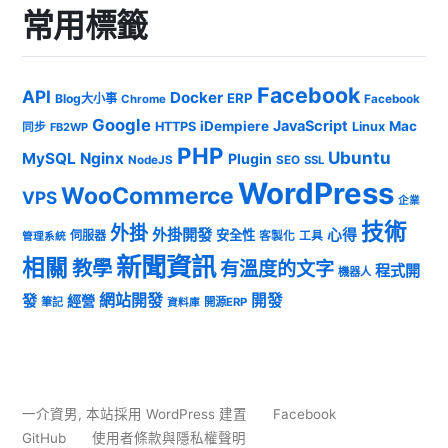
常用標籤
Facebook
API
Docker
ERP
Blog大小事
Chrome
Facebook
Google
JavaScript
iDempiere
Mac
HTTPS
Linux
同步
FB2WP
PHP
Ubuntu
MySQL
Nginx
Plugin
NodeJS
SEO
SSL
WordPress
WooCommerce
VPS
企業
技術
外掛
外掛開發
心得
安全性
伺服器
客製化
工具
管理系統
新聞資訊
相關
教學
有溫度的文字
程式開
機器人
發
網站開發
開發
經營
筆記
開源ERP
資料庫
一介資男
,
本站採用 WordPress 建置
Facebook
GitHub
使用者條款與隱私權聲明