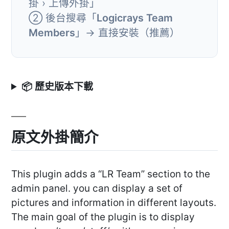
掛 › 上傳外掛」
② 後台搜尋「
Logicrays Team
Members
」→ 直接安裝（推薦）
📦 歷史版本下載
原文外掛簡介
This plugin adds a “LR Team” section to the
admin panel. you can display a set of
pictures and information in different layouts.
The main goal of the plugin is to display