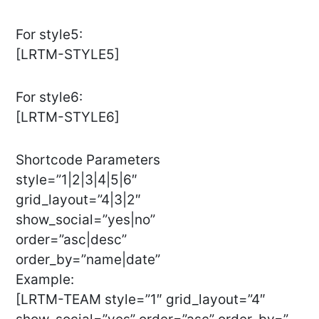
For style5:
[LRTM-STYLE5]
For style6:
[LRTM-STYLE6]
Shortcode Parameters
style=”1|2|3|4|5|6″
grid_layout=”4|3|2″
show_social=”yes|no”
order=”asc|desc”
order_by=”name|date”
Example:
[LRTM-TEAM style=”1″ grid_layout=”4″