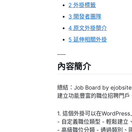
2
外掛標籤
3
開發者團隊
4
原文外掛簡介
5
延伸相關外掛
內容簡介
總結：Job Board by ej
建立功能豐富的職位招聘門戶
1. 這個外掛可以在WordP
- 自定義職位類型 - 輕鬆
- 高級職位分類 - 通過類