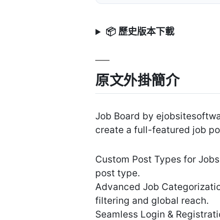
📦 歷史版本下載
原文外掛簡介
Job Board by ejobsitesoftwar
create a full-featured job po
Custom Post Types for Jobs 
post type.
Advanced Job Categorization
filtering and global reach.
Seamless Login & Registrat