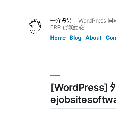
跳
至
主
一介資男
WordPress 
要
ERP 實戰經驗
內
Home
Blog
About
Con
容
文章
[WordPress]
ejobsitesoftw