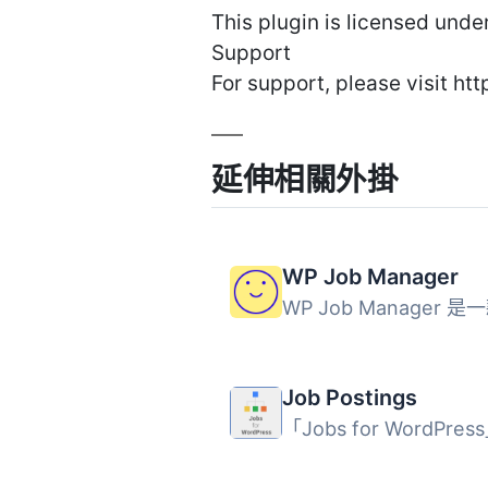
This plugin is licensed under
Support
For support, please visit h
延伸相關外掛
WP Job Manager
Job Postings