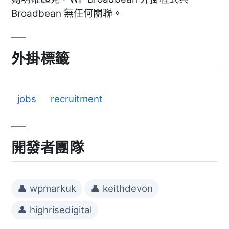
Broadbean 無任何關聯。
外掛標籤
jobs
recruitment
開發者團隊
👤 wpmarkuk
👤 keithdevon
👤 highrisedigital