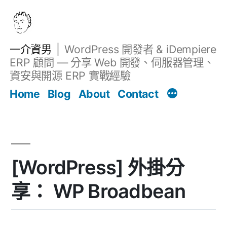
跳
至
主
一介資男
WordPress 開發者 & iDempiere
要
ERP 顧問 — 分享 Web 開發、伺服器管理、
內
資安與開源 ERP 實戰經驗
文章
容
Home
Blog
About
Contact
[WordPress] 外掛分
享： WP Broadbean