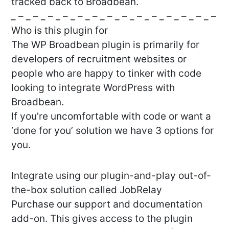
tracked back to Broadbean.
_ – _ – _ – _ – _ – _ – _ – _ – _ – _ – _ – _ – _ – _ –
Who is this plugin for
The WP Broadbean plugin is primarily for
developers of recruitment websites or
people who are happy to tinker with code
looking to integrate WordPress with
Broadbean.
If you’re uncomfortable with code or want a
‘done for you’ solution we have 3 options for
you.
Integrate using our plugin-and-play out-of-
the-box solution called JobRelay
Purchase our support and documentation
add-on. This gives access to the plugin