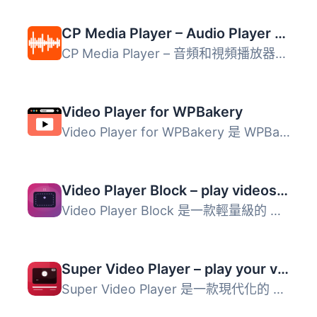
CP Media Player – Audio Player and Video Player
CP Media Player – 音頻和視頻播放器功能： ♪ 在任何地方發布...
Video Player for WPBakery
Video Player for WPBakery 是 WPBakery Page Builder 的一個...
Video Player Block – play videos beautifully on any device
Video Player Block 是一款輕量級的 WordPress 外掛，讓使用...
Super Video Player – play your videos with playlists and subtitles
Super Video Player 是一款現代化的 WordPress HTML5 影片播...