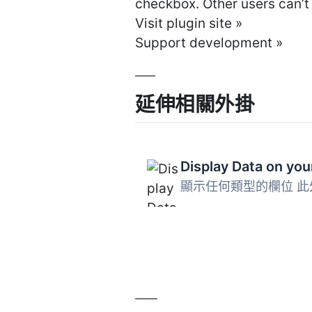
checkbox. Other users can’t 
Visit plugin site »
Support development »
延伸相關外掛