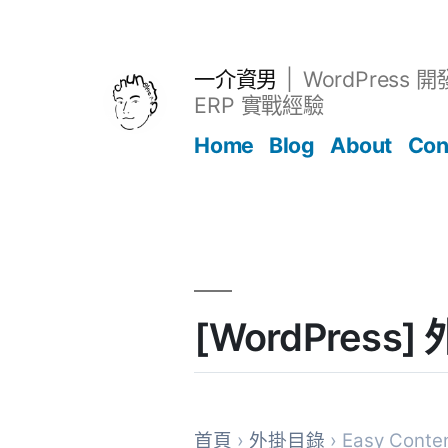
跳
至
主
一介資男
WordPress 
要
ERP 實戰經驗
內
Home
Blog
About
Con
容
文章
[WordPress]
首頁
›
外掛目錄
› Easy Conte