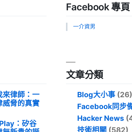
Facebook 專頁
一介資男
文章分類
找來律師：一
Blog大小事
(26
律威脅的真實
Facebook同步
Hacker News
(
 Play：矽谷
技術相關
(582)
虛無新貴的誕