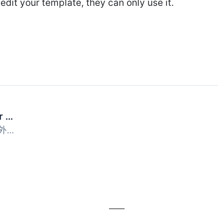
edit your template, they can only use it.
Display Data on your site! Create Dynamic Content Templates from any form of data. Works with ACF, Pods, BuddyPress/ BuddyBoss
顯示任何類型的欄位 此外掛會處理不同類型的欄位（如連結、分...