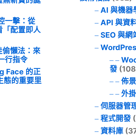
AI 與機
失控一擊：從
API 與資
事件看「配置即人
SEO 與
WordPre
最佳偷懶法：來
的一行指令
Wo
發
(108
ng Face 的正
I 生態的重要里
佈
外
伺服器管
程式開發
(
資料庫
(3