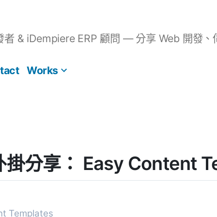
開發者 & iDempiere ERP 顧問 — 分享 We
tact
Works
 外掛分享： Easy Content T
nt Templates