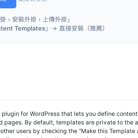
外掛 › 安裝外掛 › 上傳外掛」
tent Templates
」→ 直接安裝（推薦）
 plugin for WordPress that lets you define content
d pages. By default, templates are private to the a
other users by checking the “Make this Template a