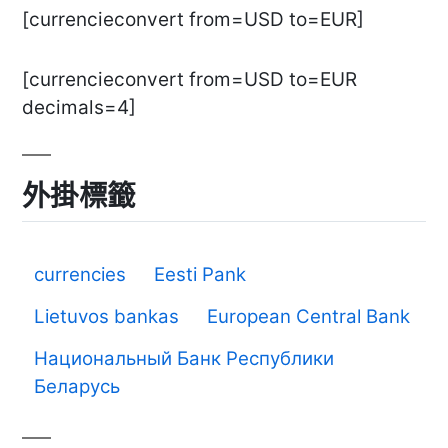
[currencieconvert from=USD to=EUR]
[currencieconvert from=USD to=EUR
decimals=4]
外掛標籤
currencies
Eesti Pank
Lietuvos bankas
European Central Bank
Национальный Банк Республики
Беларусь