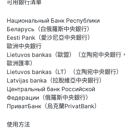
可用銀行清單
Национальный Банк Республики
Беларусь（白俄羅斯中央銀行）
Eesti Pank（愛沙尼亞中央銀行）
歐洲中央銀行
Lietuvos bankas（歐盟）（立陶宛中央銀行，
歐洲匯率）
Lietuvos bankas（LT）（立陶宛中央銀行）
Latvijas banka（拉脫維亞中央銀行）
Центральный банк Российской
Федерации（俄羅斯中央銀行）
ПриватБанк（烏克蘭PrivatBank）
使用方法