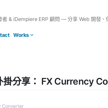
開發者 & iDempiere ERP 顧問 — 分享 We
tact
Works
 外掛分享： FX Currency Co
y Converter