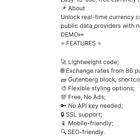
📌 About
Unlock real-time currency c
public data providers with n
DEMO👀
⭐️ FEATURES ⭐️
🚀 Lightweight code;
🌐 Exchange rates from 86 p
🧱 Gutenberg block, shortco
🎨 Flexible styling options;
💯 Free, No Ads;
🔑 No API key needed;
🔒 SSL support;
📱 Mobile-friendly;
🔍 SEO-friendly.