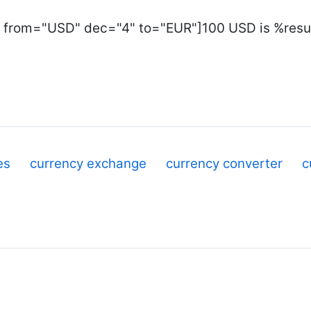
 from="USD" dec="4" to="EUR"]100 USD is %resul
es
currency exchange
currency converter
c