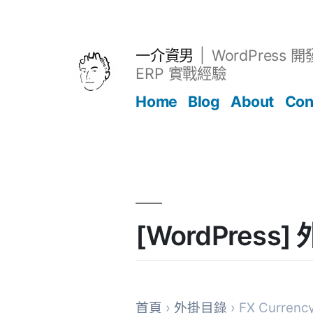
跳
至
主
一介資男
WordPress 
要
ERP 實戰經驗
內
Home
Blog
About
Con
容
文章
[WordPress]
首頁
›
外掛目錄
› FX Currenc