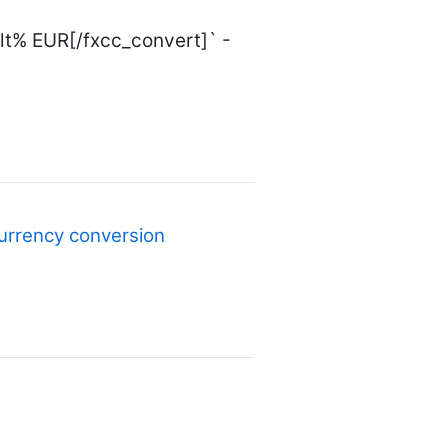
t% EUR[/fxcc_convert]` -
urrency conversion