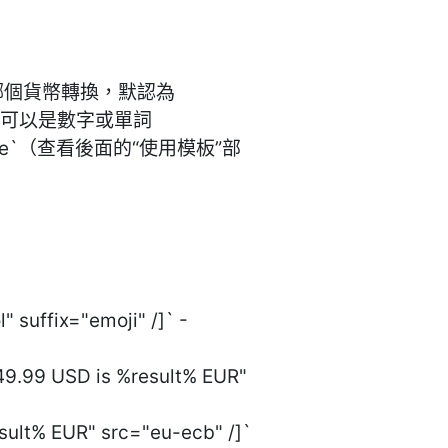
從哪個貨幣轉換，默認為
數，可以是數字或單詞
plate`（查看後面的“使用模板”部
suffix="emoji" /]` -
49.99 USD is %result% EUR"
ult% EUR" src="eu-ecb" /]`