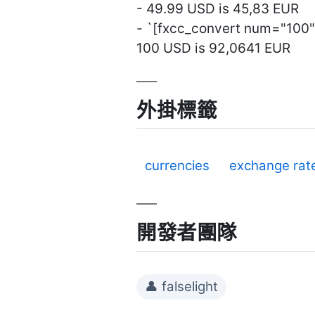
- 49.99 USD is 45,83 EUR
- `[fxcc_convert num="100"
100 USD is 92,0641 EUR
外掛標籤
currencies
exchange rat
開發者團隊
👤 falselight