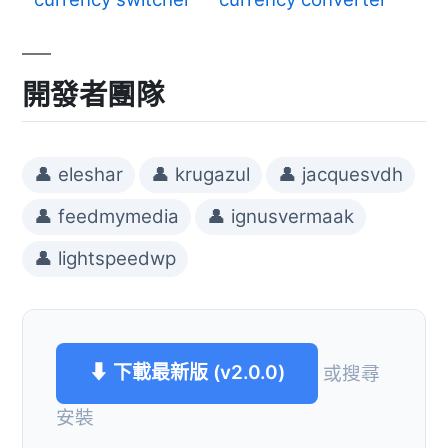
開發者團隊
👤 eleshar
👤 krugazul
👤 jacquesvdh
👤 feedmymedia
👤 ignusvermaak
👤 lightspeedwp
⬇ 下載最新版 (v2.0.0)
或搜尋
安裝