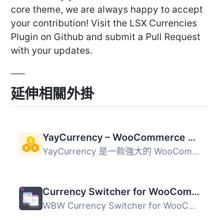
core theme, we are always happy to accept
your contribution! Visit the LSX Currencies
Plugin on Github and submit a Pull Request
with your updates.
延伸相關外掛
YayCurrency – WooCommerce Multi-Currency Switcher
YayCurrency 是一款強大的 WooCommerce 多幣別切換器，讓商家...
Currency Switcher for WooCommerce by WBW
WBW Currency Switcher for WooCommerce 外掛讓您能夠在 WooC...