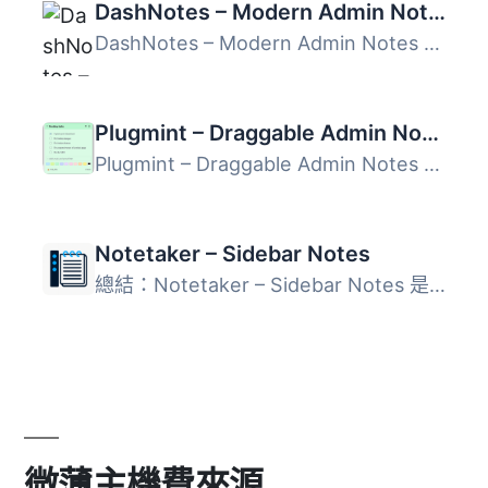
DashNotes – Modern Admin Notes
DashNotes – Modern Admin Notes 是一款輕量級且易於使用的 W...
Plugmint – Draggable Admin Notes
Plugmint – Draggable Admin Notes 讓使用者可以在 WordPress...
Notetaker – Sidebar Notes
總結：Notetaker – Sidebar Notes 是一個輕量級的 WordPress ...
微薄主機費來源