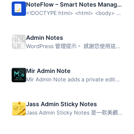
NoteFlow – Smart Notes Manager for WordPress Admin
<!DOCTYPE html> <html> <body> <h2&g...
Admin Notes
WordPress 管理提示。 感謝您使用這個外掛。 歡迎來到我的網...
Mir Admin Note
Mir Admin Note adds a private editorial note system to th...
Jass Admin Sticky Notes
Jass Admin Sticky Notes 是一款美觀的 WordPress 控制台外掛...