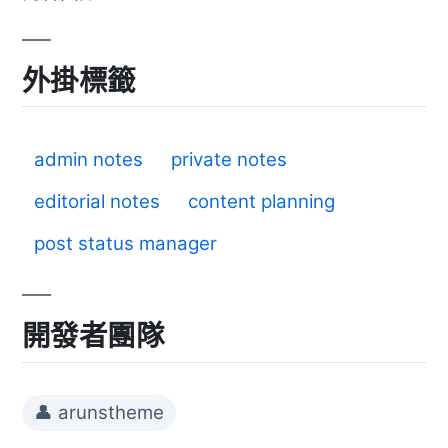
外掛標籤
admin notes
private notes
editorial notes
content planning
post status manager
開發者團隊
👤 arunstheme