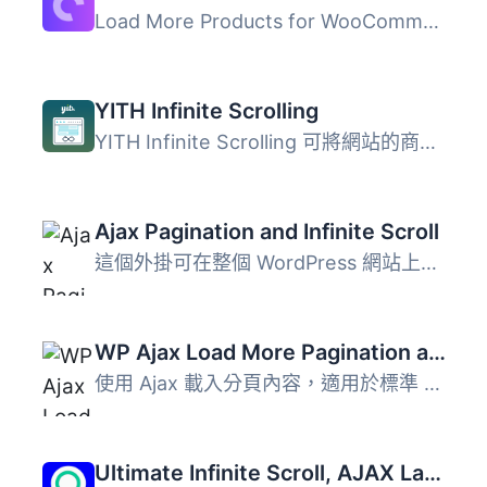
Load More Products for WooCommerce 外掛可透過 AJAX 實現無...
YITH Infinite Scrolling
YITH Infinite Scrolling 可將網站的商品或文章分頁替換為無...
Ajax Pagination and Infinite Scroll
這個外掛可在整個 WordPress 網站上使用 Ajax 載入分頁內容。...
WP Ajax Load More Pagination and Infinite Scroll
使用 Ajax 載入分頁內容，適用於標準 WordPress 分頁、WooCom...
Ultimate Infinite Scroll, AJAX Lazy load Plugin for Posts & Woocommerce